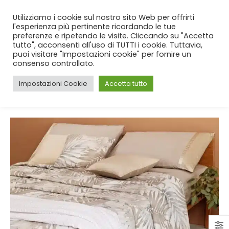
SPEDIZIONE GRATUITA
per ordini da 99€!
Utilizziamo i cookie sul nostro sito Web per offrirti
l'esperienza più pertinente ricordando le tue
preferenze e ripetendo le visite. Cliccando su "Accetta
tutto", acconsenti all'uso di TUTTI i cookie. Tuttavia,
puoi visitare "Impostazioni cookie" per fornire un
consenso controllato.
Impostazioni Cookie
Accetta tutto
CASA
BLOG
TAG -
LENZUOLA ESTIVE