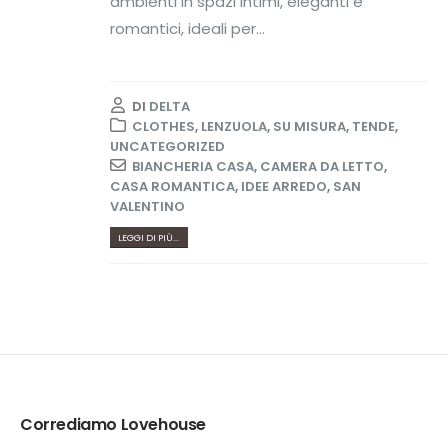
ambienti in spazi intimi, eleganti e
romantici, ideali per...
DI
DELTA
CLOTHES
,
LENZUOLA
,
SU MISURA
,
TENDE
,
UNCATEGORIZED
BIANCHERIA CASA
,
CAMERA DA LETTO
,
CASA ROMANTICA
,
IDEE ARREDO
,
SAN
VALENTINO
LEGGI DI PIÙ...
Corrediamo Lovehouse