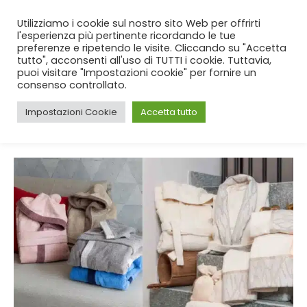
SPEDIZIONE GRATUITA
per ordini da 99€!
Utilizziamo i cookie sul nostro sito Web per offrirti
l'esperienza più pertinente ricordando le tue
preferenze e ripetendo le visite. Cliccando su "Accetta
tutto", acconsenti all'uso di TUTTI i cookie. Tuttavia,
puoi visitare "Impostazioni cookie" per fornire un
consenso controllato.
Impostazioni Cookie
Accetta tutto
CASA
BLOG
TAG -
CAMERA DA LETTO