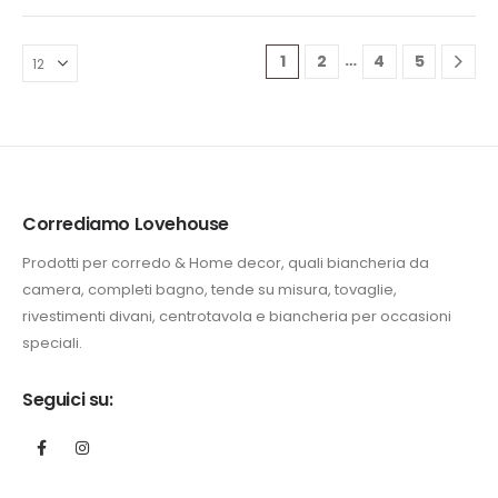
era:
è:
era:
è:
263,00 €.
199,90 €.
210,00 €.
149,90 €.
…
1
2
4
5
Corrediamo Lovehouse
Prodotti per corredo & Home decor, quali biancheria da
camera, completi bagno, tende su misura, tovaglie,
rivestimenti divani, centrotavola e biancheria per occasioni
speciali.
Seguici su: