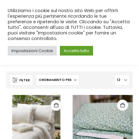
SPEDIZIONE GRATUITA
per ordini da 99€!
Utilizziamo i cookie sul nostro sito Web per offrirti
l'esperienza più pertinente ricordando le tue
preferenze e ripetendo le visite. Cliccando su "Accetta
tutto", acconsenti all'uso di TUTTI i cookie. Tuttavia,
puoi visitare "Impostazioni cookie" per fornire un
consenso controllato.
Impostazioni Cookie
Accetta tutto
CASA
SHOP
CAMERA
LENZUOLA
FILTER