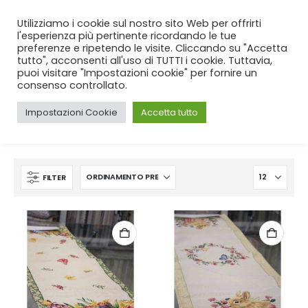
SPEDIZIONE GRATUITA
per ordini da 99€!
Utilizziamo i cookie sul nostro sito Web per offrirti
l'esperienza più pertinente ricordando le tue
preferenze e ripetendo le visite. Cliccando su "Accetta
tutto", acconsenti all'uso di TUTTI i cookie. Tuttavia,
puoi visitare "Impostazioni cookie" per fornire un
consenso controllato.
Impostazioni Cookie
Accetta tutto
CASA
SHOP
PASQUA
RUNNER
FILTER