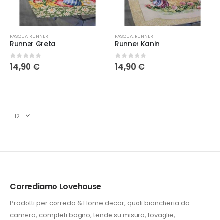
PASQUA
,
RUNNER
PASQUA
,
RUNNER
Runner Greta
Runner Kanin
0
Su 5
0
Su 5
14,90
€
14,90
€
Corrediamo Lovehouse
e
Prodotti per corredo & Home decor, quali biancheria da
.
camera, completi bagno, tende su misura, tovaglie,