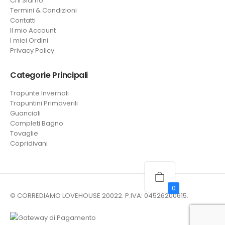
Chi Siamo
Termini & Condizioni
Contatti
Il mio Account
I miei Ordini
Privacy Policy
Categorie Principali
Trapunte Invernali
Trapuntini Primaverili
Guanciali
Completi Bagno
Tovaglie
Copridivani
0
© CORREDIAMO LOVEHOUSE 20022. P.IVA: 04526200615.