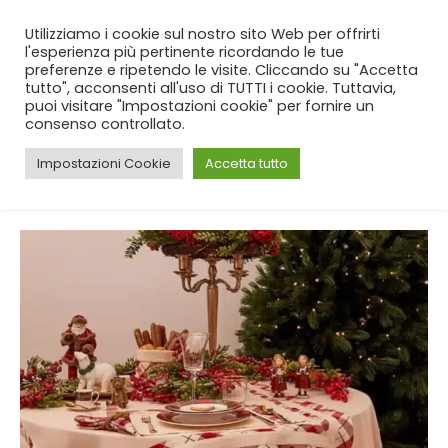
SPEDIZIONE GRATUITA
per ordini da 99€!
Utilizziamo i cookie sul nostro sito Web per offrirti
l'esperienza più pertinente ricordando le tue
preferenze e ripetendo le visite. Cliccando su "Accetta
tutto", acconsenti all'uso di TUTTI i cookie. Tuttavia,
puoi visitare "Impostazioni cookie" per fornire un
consenso controllato.
Impostazioni Cookie
Accetta tutto
CASA
BLOG
TAG -
TOVAGLIE ELEGANTI