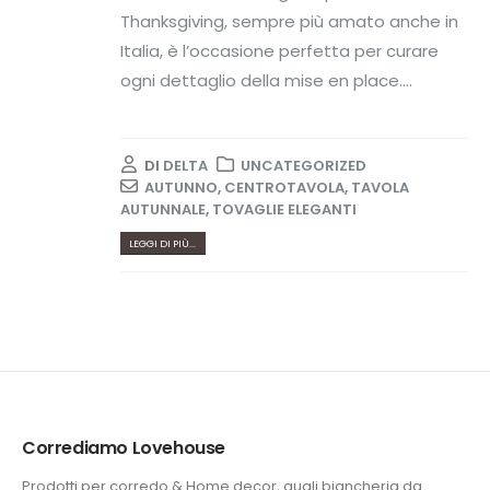
Thanksgiving, sempre più amato anche in
Italia, è l’occasione perfetta per curare
ogni dettaglio della mise en place....
DI
DELTA
UNCATEGORIZED
AUTUNNO
,
CENTROTAVOLA
,
TAVOLA
AUTUNNALE
,
TOVAGLIE ELEGANTI
LEGGI DI PIÙ...
Corrediamo Lovehouse
Prodotti per corredo & Home decor, quali biancheria da