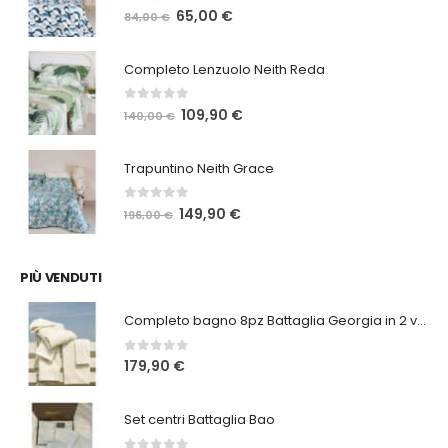
0
Su 5
Il
Il
65,00
€
84,00
€
prezzo
prezzo
originale
attuale
Completo Lenzuolo Neith Reda
era:
è:
84,00 €.
65,00 €.
0
Su 5
Il
Il
109,90
€
140,00
€
prezzo
prezzo
originale
attuale
Trapuntino Neith Grace
era:
è:
140,00 €.
109,90 €.
0
Su 5
Il
Il
149,90
€
196,00
€
prezzo
prezzo
originale
attuale
era:
è:
PIÙ VENDUTI
196,00 €.
149,90 €.
Completo bagno 8pz Battaglia Georgia in 2 varianti
0
Su 5
179,90
€
Set centri Battaglia Bao