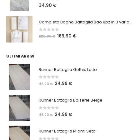
0
Su 5
34,90
€
Completo Bagno Battaglia Bao 8pz in 3 varianti
0
Su 5
Il
Il
169,90
€
220,00
€
prezzo
prezzo
originale
attuale
era:
è:
ULTIMI ARRIVI
220,00 €.
169,90 €.
Runner Battaglia Gothic Latte
0
Su 5
Il
Il
24,99
€
46,20
€
prezzo
prezzo
originale
attuale
Runner Battaglia Boiserie Beige
era:
è:
46,20 €.
24,99 €.
0
Su 5
Il
Il
24,99
€
46,20
€
prezzo
prezzo
originale
attuale
Runner Battaglia Miami Seta
era:
è:
46,20 €.
24,99 €.