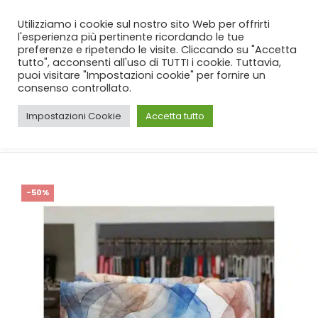
SPEDIZIONE GRATUITA
per ordini da 99€!
Utilizziamo i cookie sul nostro sito Web per offrirti
l'esperienza più pertinente ricordando le tue
preferenze e ripetendo le visite. Cliccando su "Accetta
tutto", acconsenti all'uso di TUTTI i cookie. Tuttavia,
puoi visitare "Impostazioni cookie" per fornire un
consenso controllato.
Impostazioni Cookie
Accetta tutto
CASA
SHOP
CAMERA
,
TRAPUNTINI PRIMAVERILI
TRAPUNTINO CORREDIAMO NUVOLE
-50%