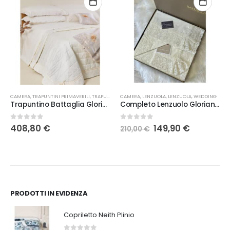
CAMERA
,
TRAPUNTINI PRIMAVERILI
,
WEDDING
,
TRAPUNTINI PRIMAVERILI
CAMERA
,
LENZUOLA
,
WEDDING
,
LENZUOLA
,
WEDDING
Trapuntino Battaglia Gloriana
Completo Lenzuolo Gloriana Battaglia
Il
Il
0
Su 5
0
Su 5
408,80
€
149,90
€
210,00
€
prezzo
prezzo
originale
attuale
era:
è:
210,00 €.
149,90 €.
PRODOTTI IN EVIDENZA
Copriletto Neith Plinio