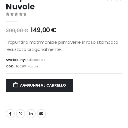
Nuvole
0
Di 5
Il
Il
149,00
€
300,00
€
prezzo
prezzo
originale
attuale
Trapuntino matrimoniale primaverile in raso stampato
era:
è:
realizzato artigianalmente.
300,00 €.
149,00 €.
Availability:
1 disponibili
COD:
TC2991Nuvole
AGGIUNGI AL CARRELLO