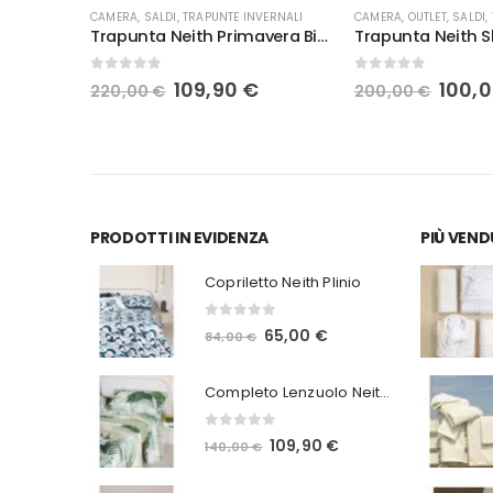
CAMERA
,
SALDI
,
TRAPUNTE INVERNALI
CAMERA
,
OUTLET
,
SALDI
,
 Roma
Trapunta Neith Primavera Birmain
Trapunta Neith S
0
Su 5
0
Su 5
Il
Il
Il
109,90
€
100,
220,00
€
200,00
€
rezzo
prezzo
prezzo
prez
ttuale
originale
attuale
origi
era:
è:
era:
,00 €.
220,00 €.
109,90 €.
200,0
PRODOTTI IN EVIDENZA
PIÙ VEND
Copriletto Neith Plinio
0
Su 5
Il
Il
65,00
€
84,00
€
prezzo
prezzo
Completo Lenzuolo Neith Reda
originale
attuale
era:
è:
0
Su 5
Il
Il
109,90
€
140,00
€
84,00 €.
65,00 €.
prezzo
prezzo