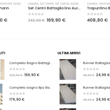
TRAPUNTE INVERNALI
CAMERA
,
SET CENTRI
,
SET CENTRI
,
WEDDING
CAMERA
,
TRAPUNT
harin
Set Centri Battaglia lino Aurora
0
Su 5
0
Su 5
Il
Il
Il
00
€
169,90
€
408,80
€
242,00
€
zo
prezzo
prezzo
prezzo
nale
attuale
originale
attuale
è:
era:
è:
0 €.
100,00 €.
242,00 €.
169,90 €.
UTI
ULTIMI ARRIVI
Completo Bagno Battaglia Bao 8pz in 3 varianti
0
Su 5
0
Su 5
Il
Il
Il
169,90
€
24,99
220,00
€
46,20
€
prezzo
prezzo
prezzo
originale
attuale
originale
Completo bagno 8pz Battaglia Georgia in 2 varianti
era:
è:
era:
0
Su 5
0
Su 5
Il
24,99
179,90
€
46,20
€
220,00 €.
169,90 €.
46,20 €.
prezzo