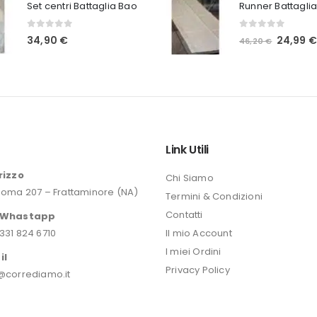
originale
Set centri Battaglia Bao
era:
0
Su 5
0
Su 5
Il
24,99
34,90
€
46,20
€
46,20 €.
prezzo
originale
era:
46,20 €.
o
Link Utili
rizzo
Chi Siamo
Roma 207 – Frattaminore (NA)
Termini & Condizioni
Contatti
/Whastapp
331 824 6710
Il mio Account
I miei Ordini
il
Privacy Policy
@corrediamo.it