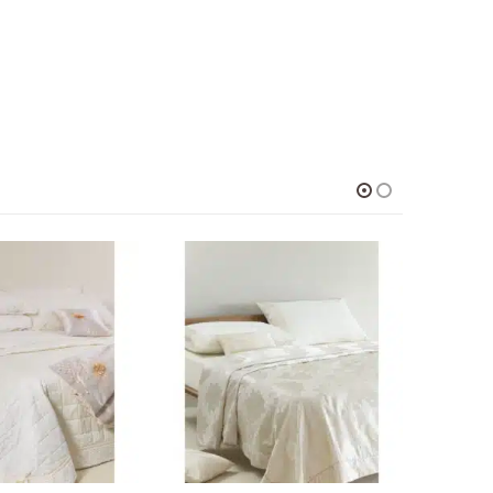
-34%
Questo prodotto ha più varianti. Le opzioni possono essere scelte nella pagina del prodotto