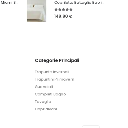
Runner Battaglia Miami Seta
attuale
Copriletto Battaglia Bao in 3 varianti
è:
5.00
Su 5
Il
€
149,90
€
24,99 €.
prezzo
attuale
è:
24,99 €.
Categorie Principali
Trapunte Invernali
Trapuntini Primaverili
Guanciali
Completi Bagno
Tovaglie
Copridivani