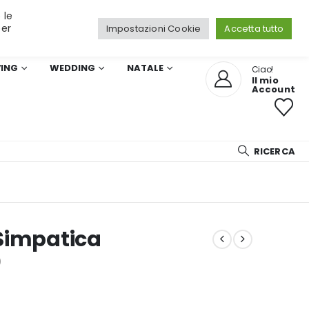
 le
per
Impostazioni Cookie
Accetta tutto
VING
WEDDING
NATALE
Ciao!
Il mio
Account
RICERCA
Simpatica
)