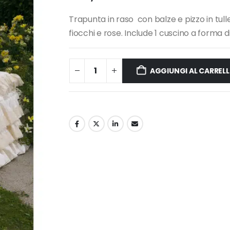
Trapunta in raso con balze e pizzo in tulle
fiocchi e rose. Include 1 cuscino a forma 
AGGIUNGI AL CARREL