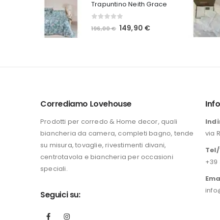
Trapuntino Neith Grace
originale
attuale
era:
è:
0
Su 5
Il
Il
149,90
€
196,00
€
140,00 €.
109,90 €.
prezzo
prezzo
originale
attuale
era:
è:
196,00 €.
149,90 €.
Corrediamo Lovehouse
Inf
Prodotti per corredo & Home decor, quali
Indi
biancheria da camera, completi bagno, tende
via 
su misura, tovaglie, rivestimenti divani,
Tel
centrotavola e biancheria per occasioni
+39 
speciali.
Ema
info
Seguici su: