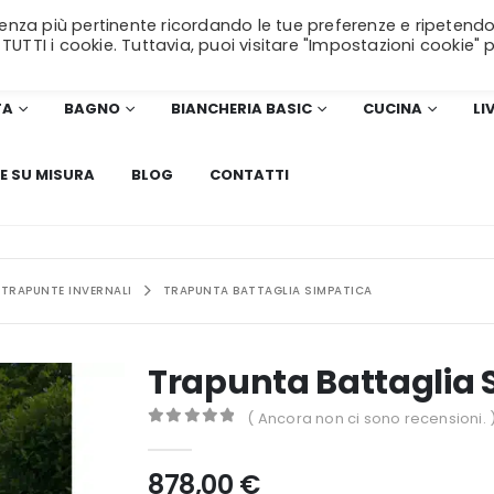
erienza più pertinente ricordando le tue preferenze e ripetendo
SPEDIZIONE GRATUITA
per ordini superiori a 99€!
 TUTTI i cookie. Tuttavia, puoi visitare "Impostazioni cookie" 
TA
BAGNO
BIANCHERIA BASIC
CUCINA
LI
E SU MISURA
BLOG
CONTATTI
TRAPUNTE INVERNALI
TRAPUNTA BATTAGLIA SIMPATICA
Trapunta Battaglia 
( Ancora non ci sono recensioni. 
0
Di 5
878,00
€