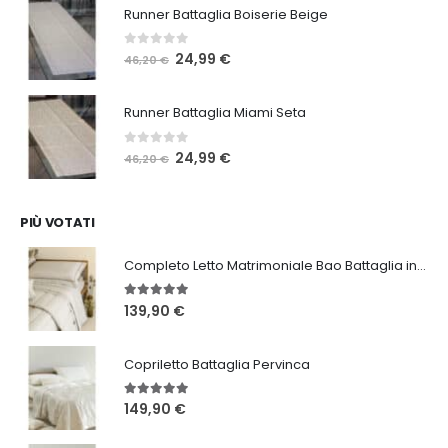
Runner Battaglia Boiserie Beige
era:
è:
46,20 €.
24,99 €.
0
Su 5
Il
Il
24,99
€
46,20
€
prezzo
prezzo
originale
attuale
Runner Battaglia Miami Seta
era:
è:
46,20 €.
24,99 €.
0
Su 5
Il
Il
24,99
€
46,20
€
prezzo
prezzo
originale
attuale
era:
è:
PIÙ VOTATI
46,20 €.
24,99 €.
Completo Letto Matrimoniale Bao Battaglia in 3 varianti
5.00
Su 5
139,90
€
Copriletto Battaglia Pervinca
5.00
Su 5
149,90
€