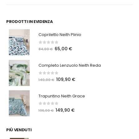
 €.
PRODOTTI IN EVIDENZA
Copriletto Neith Plinio
0
Su 5
Il
Il
65,00
€
84,00
€
prezzo
prezzo
originale
attuale
Completo Lenzuolo Neith Reda
era:
è:
84,00 €.
65,00 €.
0
Su 5
Il
Il
109,90
€
140,00
€
prezzo
prezzo
originale
attuale
Trapuntino Neith Grace
era:
è:
140,00 €.
109,90 €.
0
Su 5
Il
Il
149,90
€
196,00
€
prezzo
prezzo
originale
attuale
era:
è:
PIÙ VENDUTI
196,00 €.
149,90 €.