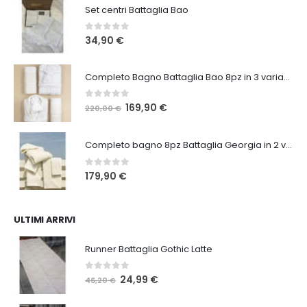
Set centri Battaglia Bao
0
Su 5
34,90
€
Completo Bagno Battaglia Bao 8pz in 3 varianti
0
Su 5
Il
Il
169,90
€
220,00
€
prezzo
prezzo
originale
attuale
Completo bagno 8pz Battaglia Georgia in 2 varianti
era:
è:
220,00 €.
169,90 €.
0
Su 5
179,90
€
ULTIMI ARRIVI
Runner Battaglia Gothic Latte
0
Su 5
Il
Il
24,99
€
46,20
€
prezzo
prezzo
originale
attuale