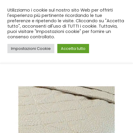
SPEDIZIONE GRATUITA
per ordini da 99€!
Utilizziamo i cookie sul nostro sito Web per offrirti
l'esperienza più pertinente ricordando le tue
preferenze e ripetendo le visite. Cliccando su "Accetta
tutto", acconsenti all'uso di TUTTI i cookie. Tuttavia,
puoi visitare "Impostazioni cookie" per fornire un
consenso controllato.
Impostazioni Cookie
Accetta tutto
CASA
SHOP
CAMERA
,
TRAPUNTINI PRIMAVERILI
TRAPUNTINO BATTAGLIA BAO IN 3 VARIANTI