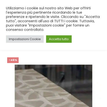
SPEDIZIONE GRATUITA
per ordini da 99€!
Utilizziamo i cookie sul nostro sito Web per offrirti
l'esperienza più pertinente ricordando le tue
preferenze e ripetendo le visite. Cliccando su "Accetta
tutto", acconsenti all'uso di TUTTI i cookie. Tuttavia,
puoi visitare "Impostazioni cookie" per fornire un
consenso controllato.
Impostazioni Cookie
Accetta tutto
CASA
SHOP
CUCINA
,
RUNNER
RUNNER BATTAGLIA STREET SETA
-46%