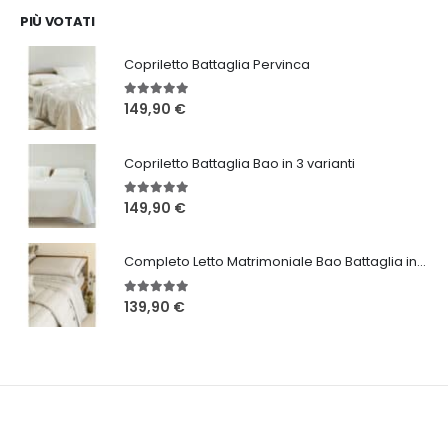
era:
è:
PIÙ VOTATI
46,20 €.
24,99 €.
Copriletto Battaglia Pervinca
5.00
Su 5
149,90
€
Copriletto Battaglia Bao in 3 varianti
5.00
Su 5
149,90
€
Completo Letto Matrimoniale Bao Battaglia in 3 varianti
5.00
Su 5
139,90
€