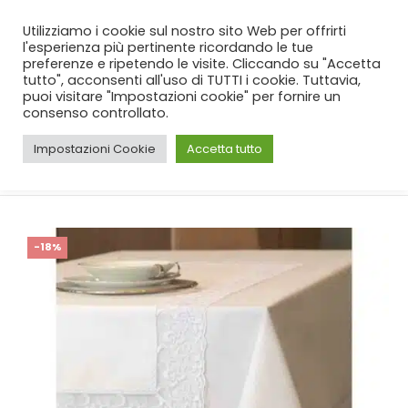
SPEDIZIONE GRATUITA
per ordini da 99€!
Utilizziamo i cookie sul nostro sito Web per offrirti
l'esperienza più pertinente ricordando le tue
preferenze e ripetendo le visite. Cliccando su "Accetta
tutto", acconsenti all'uso di TUTTI i cookie. Tuttavia,
puoi visitare "Impostazioni cookie" per fornire un
consenso controllato.
Impostazioni Cookie
Accetta tutto
CASA
SHOP
WEDDING
,
CUCINA
,
TOVAGLIE
,
COORDINATI SPOSA
SET TOVAGLIA CON RUNNER BATTAGLIA GLORIANA BIANCO
-18%