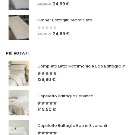
0
Su 5
Il
Il
24,99
€
46,20
€
prezzo
prezzo
originale
attuale
Runner Battaglia Miami Seta
era:
è:
46,20 €.
24,99 €.
0
Su 5
Il
Il
24,99
€
46,20
€
prezzo
prezzo
originale
attuale
era:
è:
PIÙ VOTATI
46,20 €.
24,99 €.
Completo Letto Matrimoniale Bao Battaglia in 3 varianti
5.00
Su 5
139,90
€
Copriletto Battaglia Pervinca
5.00
Su 5
149,90
€
Copriletto Battaglia Bao in 3 varianti