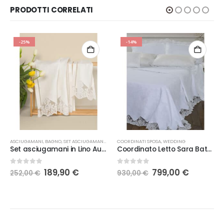
PRODOTTI CORRELATI
-25%
-14%
ASCIUGAMANI
,
WEDDING
,
BAGNO
,
SET ASCIUGAMANI
,
WEDDING
COORDINATI SPOSA
,
WEDDING
Set asciugamani in Lino Aurora Battaglia
Coordinato Letto Sara Battaglia
Il
Il
Il
Il
0
Su 5
0
Su 5
189,90
€
799,00
€
252,00
€
930,00
€
prezzo
prezzo
prezzo
prezzo
originale
attuale
originale
attuale
era:
è:
era:
è:
252,00 €.
189,90 €.
930,00 €.
799,00 €