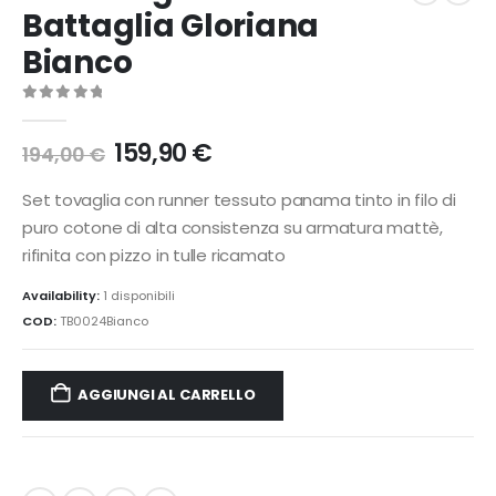
Battaglia Gloriana
Bianco
0
Di 5
Il
Il
159,90
€
194,00
€
prezzo
prezzo
originale
attuale
Set tovaglia con runner tessuto panama tinto in filo di
era:
è:
puro cotone di alta consistenza su armatura mattè,
194,00 €.
159,90 €.
rifinita con pizzo in tulle ricamato
Availability:
1 disponibili
COD:
TB0024Bianco
AGGIUNGI AL CARRELLO