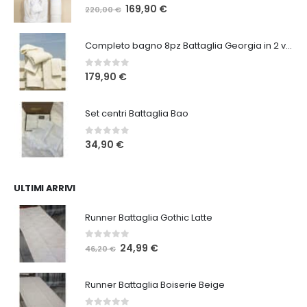
0
Su 5
Il
Il
169,90
€
220,00
€
prezzo
prezzo
originale
attuale
Completo bagno 8pz Battaglia Georgia in 2 varianti
era:
è:
220,00 €.
169,90 €.
0
Su 5
179,90
€
Set centri Battaglia Bao
0
Su 5
34,90
€
ULTIMI ARRIVI
Runner Battaglia Gothic Latte
0
Su 5
Il
Il
24,99
€
46,20
€
prezzo
prezzo
originale
attuale
Runner Battaglia Boiserie Beige
era:
è:
46,20 €.
24,99 €.