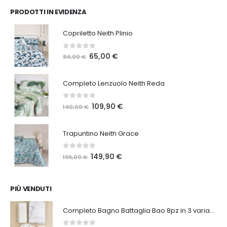
PRODOTTI IN EVIDENZA
Copriletto Neith Plinio
0
Su 5
Il
Il
65,00
€
84,00
€
prezzo
prezzo
originale
attuale
Completo Lenzuolo Neith Reda
era:
è:
84,00 €.
65,00 €.
0
Su 5
Il
Il
109,90
€
140,00
€
prezzo
prezzo
originale
attuale
Trapuntino Neith Grace
era:
è:
140,00 €.
109,90 €.
0
Su 5
Il
Il
149,90
€
196,00
€
prezzo
prezzo
originale
attuale
era:
è:
PIÙ VENDUTI
196,00 €.
149,90 €.
Completo Bagno Battaglia Bao 8pz in 3 varianti