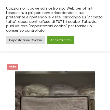
SPEDIZIONE GRATUITA
per ordini da 99€!
Utilizziamo i cookie sul nostro sito Web per offrirti
l'esperienza più pertinente ricordando le tue
preferenze e ripetendo le visite. Cliccando su "Accetta
tutto", acconsenti all'uso di TUTTI i cookie. Tuttavia,
puoi visitare "Impostazioni cookie" per fornire un
consenso controllato.
Impostazioni Cookie
Accetta tutto
CASA
SHOP
CAMERA
,
COPRILETTI
COPRILETTO BATTAGLIA AVENTIS BEIGE
-61%