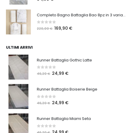
Completo Bagno Battaglia Bao 8pz in 3 varianti
0
Su 5
Il
Il
169,90
€
220,00
€
prezzo
prezzo
originale
attuale
era:
è:
ULTIMI ARRIVI
220,00 €.
169,90 €.
Runner Battaglia Gothic Latte
0
Su 5
Il
Il
24,99
€
46,20
€
prezzo
prezzo
originale
attuale
Runner Battaglia Boiserie Beige
era:
è:
46,20 €.
24,99 €.
0
Su 5
Il
Il
24,99
€
46,20
€
prezzo
prezzo
originale
attuale
Runner Battaglia Miami Seta
era:
è:
46,20 €.
24,99 €.
0
Su 5
Il
Il
24,99
€
46,20
€