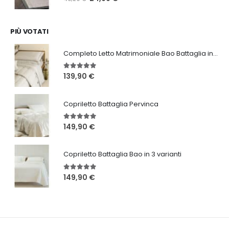
prezzo
prezzo
originale
attuale
era:
è:
PIÙ VOTATI
46,20 €.
24,99 €.
Completo Letto Matrimoniale Bao Battaglia in 3 varianti
5.00
Su 5
139,90
€
Copriletto Battaglia Pervinca
5.00
Su 5
149,90
€
Copriletto Battaglia Bao in 3 varianti
5.00
Su 5
149,90
€