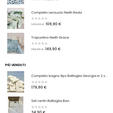
prezzo
prezzo
originale
attuale
Completo Lenzuolo Neith Reda
era:
è:
84,00 €.
65,00 €.
0
Su 5
Il
Il
109,90
€
140,00
€
prezzo
prezzo
originale
attuale
Trapuntino Neith Grace
era:
è:
140,00 €.
109,90 €.
0
Su 5
Il
Il
149,90
€
196,00
€
prezzo
prezzo
originale
attuale
era:
è:
PIÙ VENDUTI
196,00 €.
149,90 €.
Completo bagno 8pz Battaglia Georgia in 2 varianti
0
Su 5
179,90
€
Set centri Battaglia Bao
0
Su 5
34,90
€