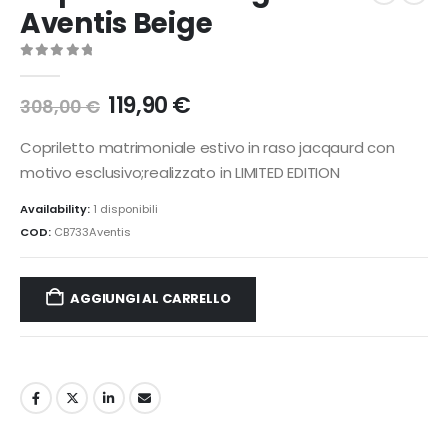
Aventis Beige
0
Di 5
Il
Il
119,90
€
308,00
€
prezzo
prezzo
originale
attuale
Copriletto matrimoniale estivo in raso jacqaurd con
era:
è:
motivo esclusivo;realizzato in LIMITED EDITION
308,00 €.
119,90 €.
Availability:
1 disponibili
COD:
CB733Aventis
AGGIUNGI AL CARRELLO