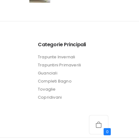
prezzo
attuale
è:
24,99 €.
Categorie Principali
Trapunte Invernali
Trapuntini Primaverili
Guanciali
Completi Bagno
Tovaglie
Copridivani
0