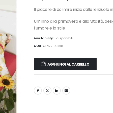
prezzo
prezzo
originale
attuale
Il piacere di dormire inizia dalle lenzuola
era:
è:
140,00 €.
109,90 €.
Un’ inno alla primavera e alla vitalità, d
l’umore e lo stile
Availability:
1 disponibili
COD:
CLN7211Alicia
AGGIUNGI AL CARRELLO