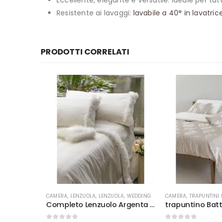
Eccellente, elegante e versatile: ideale per tutt
Resistente ai lavaggi:
lavabile a 40° in lavatric
PRODOTTI CORRELATI
Questo prodotto ha più varianti. Le opzioni possono essere scelte nella pagina del prodotto
CAMERA
,
LENZUOLA
,
LENZUOLA
,
WEDDING
CAMERA
,
TRAPUNTINI PR
Completo Lenzuolo Argenta Battaglia
trapuntino Batta