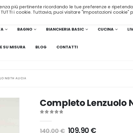
erienza più pertinente ricordando le tue preferenze e ripetendo
SPEDIZIONE GRATUITA
per ordini superiori a 99€!
 TUTTI i cookie. Tuttavia, puoi visitare "Impostazioni cookie" 
TA
BAGNO
BIANCHERIA BASIC
CUCINA
LI
E SU MISURA
BLOG
CONTATTI
O NEITH ALICIA
Completo Lenzuolo Ne
0
Di 5
Il
Il
109,90
€
140,00
€