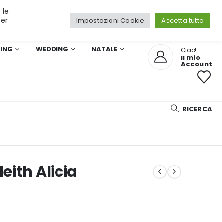
 le
per
Impostazioni Cookie
Accetta tutto
VING
WEDDING
NATALE
Ciao!
Il mio
Account
RICERCA
ith Alicia