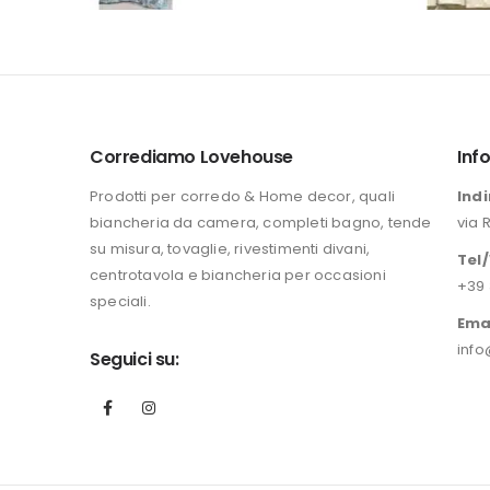
prezzo
prezzo
originale
attuale
era:
è:
196,00 €.
149,90 €.
Corrediamo Lovehouse
Inf
Prodotti per corredo & Home decor, quali
Indi
biancheria da camera, completi bagno, tende
via 
su misura, tovaglie, rivestimenti divani,
Tel
centrotavola e biancheria per occasioni
+39 
speciali.
Ema
info
Seguici su: