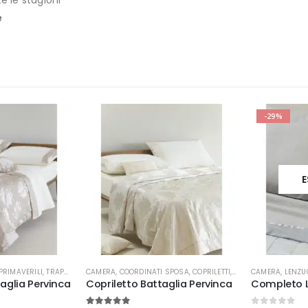
e le stagioni
e
-29%
ES
Questo prodotto ha più varianti. Le opzioni possono essere scelte nella pagina del prodotto
IMAVERILI
,
TRAPUNTINI PRIMAVERILI
CAMERA
,
COORDINATI SPOSA
,
WEDDING
,
COPRILETTI
,
WEDDING
CAMERA
,
LENZUOL
glia Pervinca
Copriletto Battaglia Pervinca