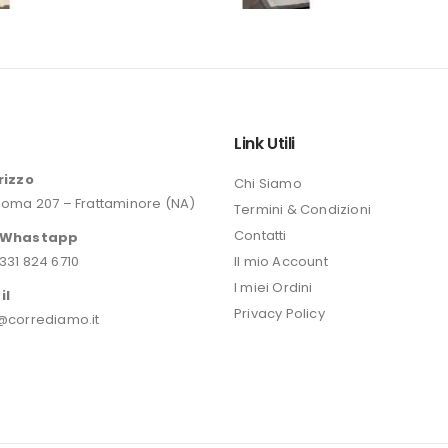
prezzo
originale
era:
46,20 €.
o
Link Utili
rizzo
Chi Siamo
Roma 207 – Frattaminore (NA)
Termini & Condizioni
Contatti
/Whastapp
331 824 6710
Il mio Account
I miei Ordini
il
Privacy Policy
@corrediamo.it