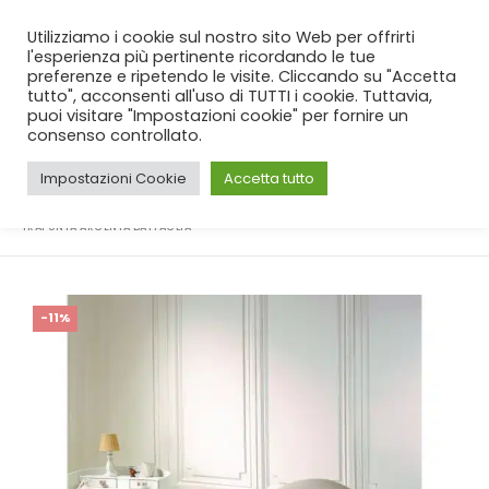
SPEDIZIONE GRATUITA
per ordini da 99€!
Utilizziamo i cookie sul nostro sito Web per offrirti
l'esperienza più pertinente ricordando le tue
preferenze e ripetendo le visite. Cliccando su "Accetta
tutto", acconsenti all'uso di TUTTI i cookie. Tuttavia,
puoi visitare "Impostazioni cookie" per fornire un
consenso controllato.
Impostazioni Cookie
Accetta tutto
CASA
SHOP
CAMERA
,
WEDDING
,
TRAPUNTE INVERNALI
,
TRAPUNTE INVERNALI
TRAPUNTA ARGENTA BATTAGLIA
-11%