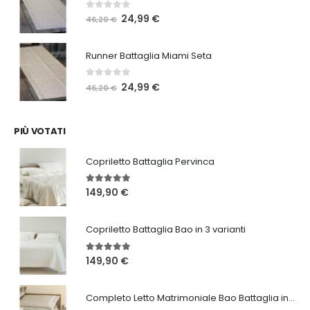
46,20 €.
24,99 €.
0
Su 5
Il
Il
24,99
€
46,20
€
prezzo
prezzo
originale
attuale
Runner Battaglia Miami Seta
era:
è:
46,20 €.
24,99 €.
0
Su 5
Il
Il
24,99
€
46,20
€
prezzo
prezzo
originale
attuale
era:
è:
PIÙ VOTATI
46,20 €.
24,99 €.
Copriletto Battaglia Pervinca
5.00
Su 5
149,90
€
Copriletto Battaglia Bao in 3 varianti
5.00
Su 5
149,90
€
Completo Letto Matrimoniale Bao Battaglia in 3 varianti