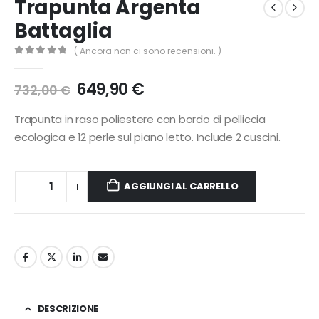
Trapunta Argenta
Battaglia
( Ancora non ci sono recensioni. )
0
Di 5
Il
Il
649,90
€
732,00
€
prezzo
prezzo
originale
attuale
Trapunta in raso poliestere con bordo di pelliccia
era:
è:
ecologica e 12 perle sul piano letto. Include 2 cuscini.
732,00 €.
649,90 €.
AGGIUNGI AL CARRELLO
DESCRIZIONE