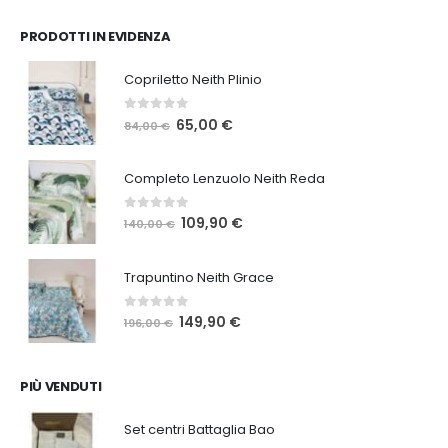
PRODOTTI IN EVIDENZA
Copriletto Neith Plinio
0
Su 5
Il
Il
65,00
€
84,00
€
prezzo
prezzo
originale
attuale
Completo Lenzuolo Neith Reda
era:
è:
84,00 €.
65,00 €.
0
Su 5
Il
Il
109,90
€
140,00
€
prezzo
prezzo
originale
attuale
Trapuntino Neith Grace
era:
è:
140,00 €.
109,90 €.
0
Su 5
Il
Il
149,90
€
196,00
€
prezzo
prezzo
originale
attuale
era:
è:
PIÙ VENDUTI
196,00 €.
149,90 €.
Set centri Battaglia Bao