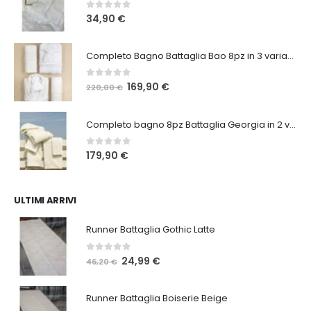
0
Su 5
34,90
€
Completo Bagno Battaglia Bao 8pz in 3 varianti
0
Su 5
Il
Il
169,90
€
220,00
€
prezzo
prezzo
originale
attuale
Completo bagno 8pz Battaglia Georgia in 2 varianti
era:
è:
220,00 €.
169,90 €.
0
Su 5
179,90
€
ULTIMI ARRIVI
Runner Battaglia Gothic Latte
0
Su 5
Il
Il
24,99
€
46,20
€
prezzo
prezzo
originale
attuale
Runner Battaglia Boiserie Beige
era:
è: