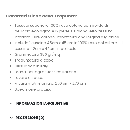
Caratteristiche della Trapunta:
Tessuto superiore 100% raso cotone con bordo di
pelliccia ecologica e 12 perle sul piano letto, tessuto
inferiore 100% cotone, imbottitura anallergica e igienica
Include 1 cuscino 45cm x 45 cm in 100% raso poliestere – 1
cuscino 42cm x 42cm in pelliccia
Grammatura 350 gr/mq
Trapuntatura a capo
100% Made in Italy
Brand: Battaglia Classico Italiano
Lavare a secco
Misura matrimoniale: 270 cm x 270 cm
Spedizione gratuita
INFORMAZIONI AGGIUNTIVE
RECENSIONI (0)