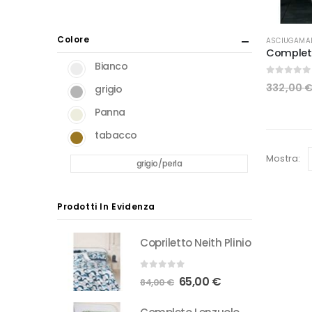
Min
Max
Colore
ASCIUGAMA
Bianco
0
Su 5
332,00
grigio
Panna
tabacco
Mostra:
grigio/perla
Prodotti In Evidenza
Copriletto Neith Plinio
0
Su 5
Il
Il
65,00
€
84,00
€
prezzo
prezzo