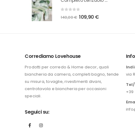
Completo Lenzuolo Neith Reda
originale
attuale
era:
è:
0
Su 5
Il
Il
109,90
€
140,00
€
84,00 €.
65,00 €.
prezzo
prezzo
originale
attuale
era:
è:
140,00 €.
109,90 €.
Corrediamo Lovehouse
Inf
Prodotti per corredo & Home decor, quali
Indi
biancheria da camera, completi bagno, tende
via 
su misura, tovaglie, rivestimenti divani,
Tel
centrotavola e biancheria per occasioni
+39 
speciali.
Ema
info
Seguici su: