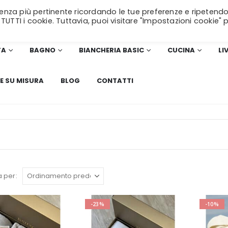
erienza più pertinente ricordando le tue preferenze e ripetendo
SPEDIZIONE GRATUITA
per ordini superiori a 99€!
 TUTTI i cookie. Tuttavia, puoi visitare "Impostazioni cookie" 
TA
BAGNO
BIANCHERIA BASIC
CUCINA
LI
E SU MISURA
BLOG
CONTATTI
 per:
-23%
-10%