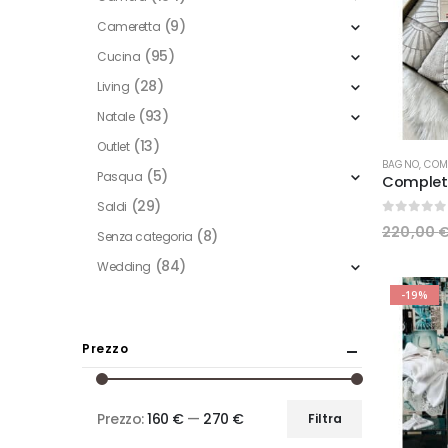
(9)
Cameretta
(95)
Cucina
(28)
Living
(93)
Natale
(13)
Outlet
BAGNO
,
COM
(5)
Pasqua
(29)
Saldi
0
Su 5
220,00
(8)
Senza categoria
(84)
Wedding
-19%
Prezzo
Prezzo:
160 €
—
270 €
Filtra
Prezzo
Prezzo