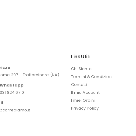
o
Link Utili
rizzo
Chi Siamo
Roma 207 – Frattaminore (NA)
Termini & Condizioni
Contatti
/Whastapp
331 824 6710
Il mio Account
I miei Ordini
il
Privacy Policy
@corrediamo.it