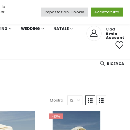
 le
per
Impostazioni Cookie
Accetta tutto
VING
WEDDING
NATALE
Ciao!
Il mio
Account
RICERCA
Mostra:
-23%