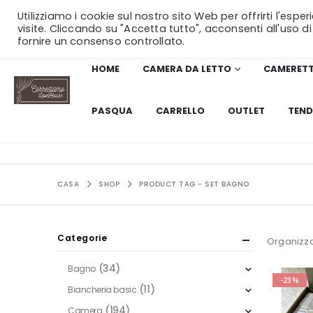
Utilizziamo i cookie sul nostro sito Web per offrirti l'esp
visite. Cliccando su "Accetta tutto", acconsenti all'uso di
fornire un consenso controllato.
HOME
CAMERA DA LETTO
CAMERET
PASQUA
CARRELLO
OUTLET
TEND
CASA
SHOP
PRODUCT TAG -
SET BAGNO
Categorie
Organizza
(34)
Bagno
-23%
(11)
Biancheria basic
(194)
Camera