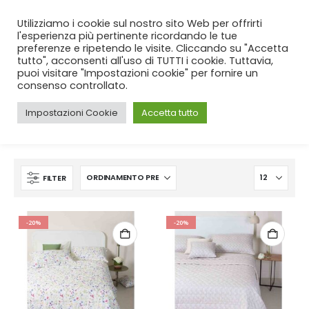
SPEDIZIONE GRATUITA
per ordini da 99€!
Utilizziamo i cookie sul nostro sito Web per offrirti
l'esperienza più pertinente ricordando le tue
preferenze e ripetendo le visite. Cliccando su "Accetta
tutto", acconsenti all'uso di TUTTI i cookie. Tuttavia,
puoi visitare "Impostazioni cookie" per fornire un
consenso controllato.
Impostazioni Cookie
Accetta tutto
CASA
SHOP
PRODUCT TAG -
PIUMINO
FILTER
-20%
-20%