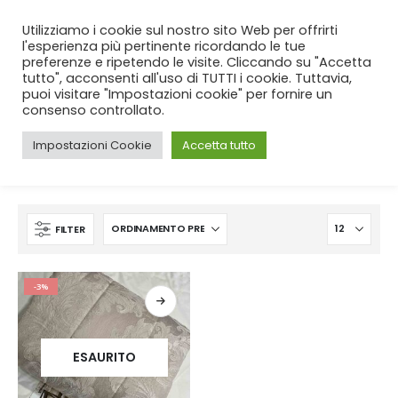
SPEDIZIONE GRATUITA
per ordini da 99€!
Utilizziamo i cookie sul nostro sito Web per offrirti
l'esperienza più pertinente ricordando le tue
preferenze e ripetendo le visite. Cliccando su "Accetta
tutto", acconsenti all'uso di TUTTI i cookie. Tuttavia,
puoi visitare "Impostazioni cookie" per fornire un
consenso controllato.
Impostazioni Cookie
Accetta tutto
CASA
SHOP
PRODUCT TAG -
MEZZA STAGIONE
FILTER
-3%
ESAURITO