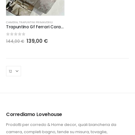
CAMERA
,
TRAPUNTINI PRIMAVERILI
Trapuntino Gf Ferrari Cora cipria
Il
Il
0
Su 5
139,00
€
144,00
€
prezzo
prezzo
originale
attuale
era:
è:
144,00 €.
139,00 €.
Corrediamo Lovehouse
Prodotti per corredo & Home decor, quali biancheria da
camera, completi bagno, tende su misura, tovaglie,
e