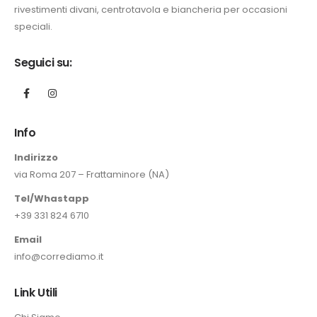
rivestimenti divani, centrotavola e biancheria per occasioni
speciali.
.
zo
Seguici su:
ale
0 €.
Info
Indirizzo
via Roma 207 – Frattaminore (NA)
Tel/Whastapp
+39 331 824 6710
Email
info@corrediamo.it
Link Utili