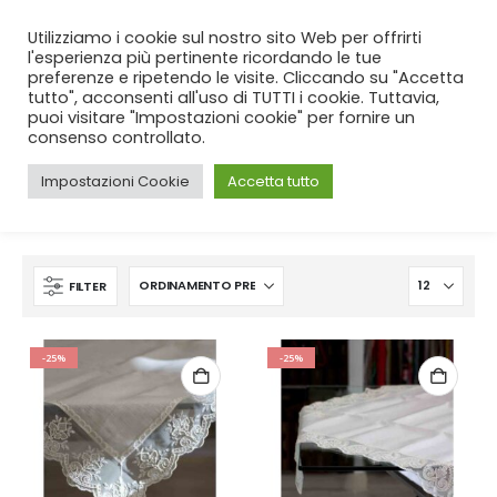
SPEDIZIONE GRATUITA
per ordini da 99€!
Utilizziamo i cookie sul nostro sito Web per offrirti
l'esperienza più pertinente ricordando le tue
preferenze e ripetendo le visite. Cliccando su "Accetta
tutto", acconsenti all'uso di TUTTI i cookie. Tuttavia,
puoi visitare "Impostazioni cookie" per fornire un
consenso controllato.
Impostazioni Cookie
Accetta tutto
CASA
SHOP
PRODUCT TAG -
LINO
FILTER
-25%
-25%