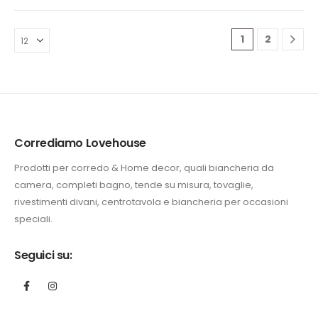
era:
è:
era:
è:
420,00 €.
339,00 €.
84,90 €.
52,30 €.
1
2
Corrediamo Lovehouse
Prodotti per corredo & Home decor, quali biancheria da
camera, completi bagno, tende su misura, tovaglie,
rivestimenti divani, centrotavola e biancheria per occasioni
speciali.
Seguici su: