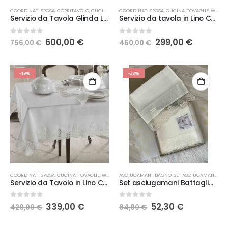
COORDINATI SPOSA
,
COPRITAVOLO
,
CUCINA
,
TOVAGLIE
COORDINATI SPOSA
,
WEDDING
,
CUCINA
,
TOVAGLIE
,
WEDDING
Servizio da Tavola Glinda Lino
Servizio da tavola in Lino Chiarelle Wanda
Il
Il
Il
Il
0
Su 5
0
Su 5
600,00
€
299,00
€
756,00
€
460,00
€
prezzo
prezzo
prezzo
prezzo
originale
attuale
originale
attuale
era:
è:
era:
è:
756,00 €.
600,00 €.
460,00 €.
299,00 €
-19%
-38%
COORDINATI SPOSA
,
CUCINA
,
TOVAGLIE
,
WEDDING
ASCIUGAMANI
,
BAGNO
,
SET ASCIUGAMANI
,
WED
Servizio da Tavolo in Lino Chiarelle Narciso
Set asciugamani Battaglia Segreti Ricamo n.1
Il
Il
Il
Il
0
Su 5
0
Su 5
339,00
€
52,30
€
420,00
€
84,90
€
prezzo
prezzo
prezzo
prezzo
originale
attuale
originale
attuale