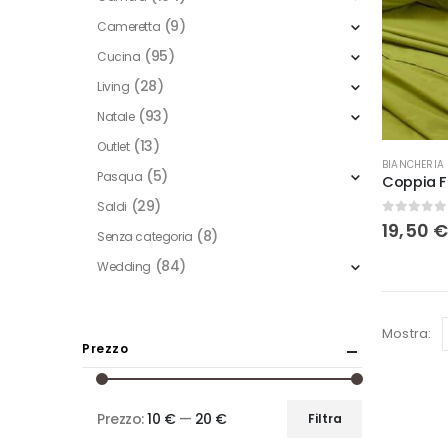
(9)
Cameretta
(95)
Cucina
(28)
Living
(93)
Natale
(13)
Outlet
Questo
BIANCHERIA
(5)
Pasqua
Coppia Fe
prodotto
(29)
Saldi
ha
0
Su 5
19,50
più
(8)
Senza categoria
varianti.
(84)
Wedding
Le
opzioni
Mostra:
possono
Prezzo
essere
scelte
nella
Prezzo:
10 €
—
20 €
Filtra
Prezzo
Prezzo
pagina