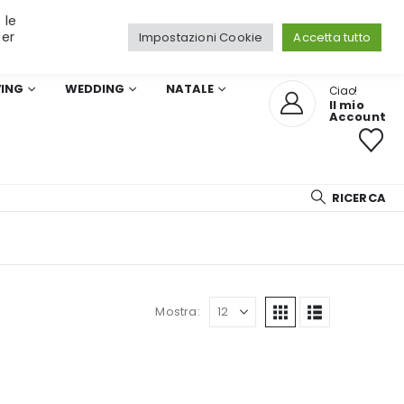
 le
per
Impostazioni Cookie
Accetta tutto
VING
WEDDING
NATALE
Ciao!
Il mio
Account
RICERCA
Mostra: