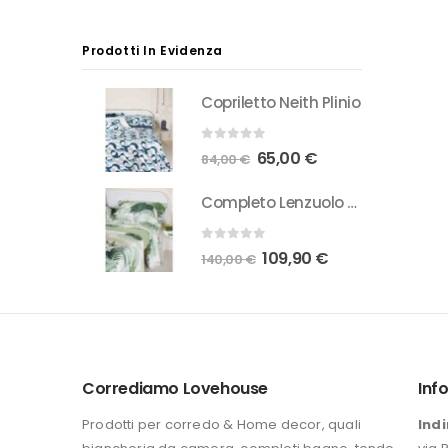
Prodotti In Evidenza
Copriletto Neith Plinio
0
Su 5
Il
Il
65,00
€
84,00
€
prezzo
prezzo
Completo Lenzuolo Neith Reda
originale
attuale
era:
è:
0
Su 5
Il
Il
109,90
€
140,00
€
84,00 €.
65,00 €.
prezzo
prezzo
originale
attuale
era:
è:
140,00 €.
109,90 €.
Corrediamo Lovehouse
Inf
Prodotti per corredo & Home decor, quali
Indi