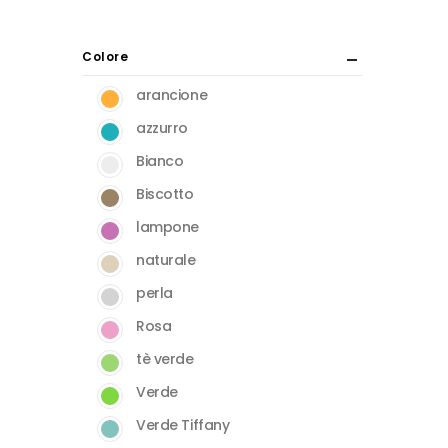
Min
Max
del
prodotto
Colore
arancione
azzurro
Bianco
Biscotto
lampone
naturale
perla
Rosa
tè verde
Verde
Verde Tiffany