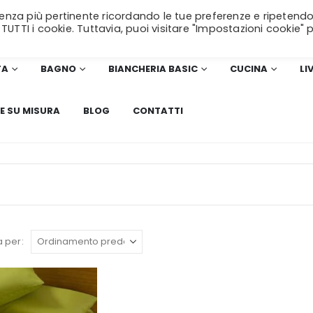
erienza più pertinente ricordando le tue preferenze e ripetendo
SPEDIZIONE GRATUITA
per ordini superiori a 99€!
 TUTTI i cookie. Tuttavia, puoi visitare "Impostazioni cookie" 
TA
BAGNO
BIANCHERIA BASIC
CUCINA
LI
E SU MISURA
BLOG
CONTATTI
 per: