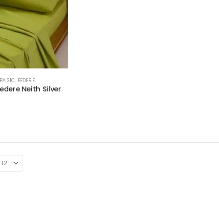
 BASIC
,
FEDERE
dere Neith Silver
€