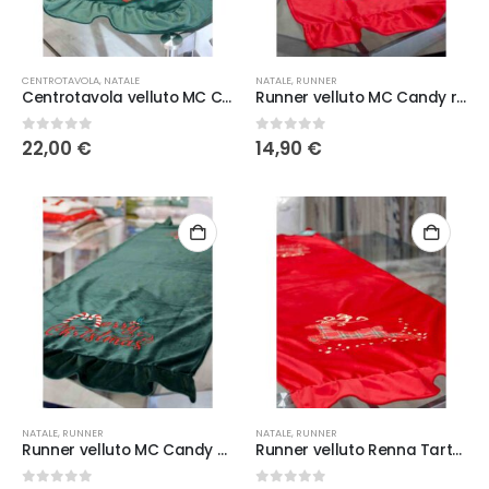
CENTROTAVOLA
,
NATALE
NATALE
,
RUNNER
Centrotavola velluto MC Candy Verde
Runner velluto MC Candy rosso
0
Su 5
0
Su 5
22,00
€
14,90
€
NATALE
,
RUNNER
NATALE
,
RUNNER
Runner velluto MC Candy Verde
Runner velluto Renna Tartan Rosso