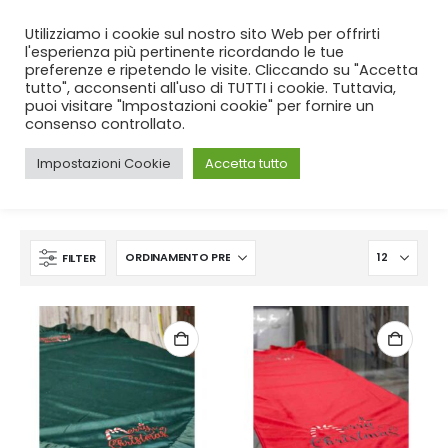
SPEDIZIONE GRATUITA
per ordini da 99€!
Utilizziamo i cookie sul nostro sito Web per offrirti
l'esperienza più pertinente ricordando le tue
preferenze e ripetendo le visite. Cliccando su "Accetta
tutto", acconsenti all'uso di TUTTI i cookie. Tuttavia,
puoi visitare "Impostazioni cookie" per fornire un
consenso controllato.
Impostazioni Cookie
Accetta tutto
CASA
SHOP
PRODUCT TAG -
DECORI NATALIZI
FILTER