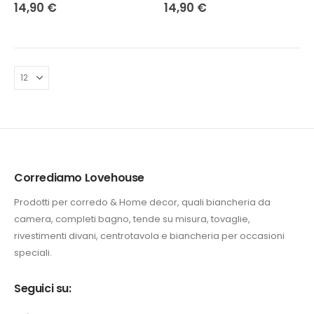
0
Su 5
0
Su 5
14,90
€
14,90
€
e
.
zo
ale
0 €.
Corrediamo Lovehouse
Prodotti per corredo & Home decor, quali biancheria da
camera, completi bagno, tende su misura, tovaglie,
rivestimenti divani, centrotavola e biancheria per occasioni
speciali.
Seguici su: