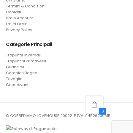
Chi Siamo
Termini & Condizioni
Contatti
Il mio Account
I miei Ordini
Privacy Policy
Categorie Principali
Trapunte Invernali
Trapuntini Primaverili
Guanciali
Completi Bagno
Tovaglie
Copridivani
0
© CORREDIAMO LOVEHOUSE 20022. P.IVA: 04526200615.