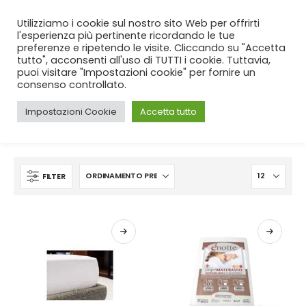
SPEDIZIONE GRATUITA
per ordini da 99€!
Utilizziamo i cookie sul nostro sito Web per offrirti
l'esperienza più pertinente ricordando le tue
preferenze e ripetendo le visite. Cliccando su "Accetta
tutto", acconsenti all'uso di TUTTI i cookie. Tuttavia,
puoi visitare "Impostazioni cookie" per fornire un
consenso controllato.
Impostazioni Cookie
Accetta tutto
CASA
SHOP
PRODUCT TAG -
COPRIMATERASSO
FILTER