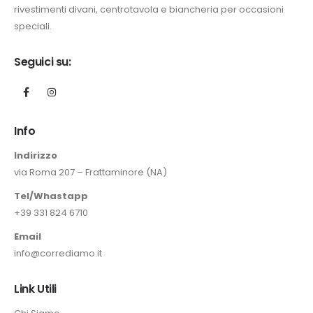
rivestimenti divani, centrotavola e biancheria per occasioni
0 €.
speciali.
Seguici su:
Info
Indirizzo
via Roma 207 – Frattaminore (NA)
Tel/Whastapp
+39 331 824 6710
Email
info@corrediamo.it
Link Utili