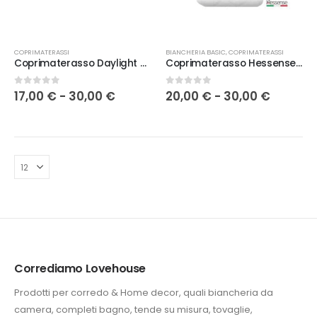
Questo
Questo
COPRIMATERASSI
BIANCHERIA BASIC
,
COPRIMATERASSI
prodotto
prodotto
Coprimaterasso Daylight Gioia in 3misure
Coprimaterasso Hessense impermeabile in 2 misure
ha
ha
più
più
Fascia
Fascia
0
Su 5
0
Su 5
17,00
€
-
30,00
€
20,00
€
-
30,00
€
varianti.
varianti.
di
di
Le
Le
prezzo:
prezzo:
opzioni
opzioni
da
da
17,00 €
20,00 €
possono
possono
a
a
essere
essere
30,00 €
30,00 €
scelte
scelte
nella
nella
pagina
pagina
del
del
prodotto
prodotto
e
.
Corrediamo Lovehouse
Prodotti per corredo & Home decor, quali biancheria da
zo
ale
camera, completi bagno, tende su misura, tovaglie,