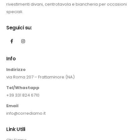
rivestimenti divani, centrotavola e biancheria per occasioni
speciali.
.
zo
Seguici su:
ale
0 €.
Info
Indirizzo
via Roma 207 – Frattaminore (NA)
Tel/Whastapp
+39 331 824 6710
Email
info@corrediamo.it
Link Utili