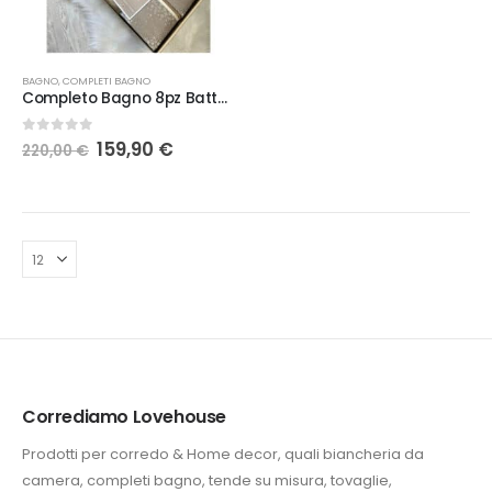
BAGNO
,
COMPLETI BAGNO
Completo Bagno 8pz Battaglia Kei
Il
Il
0
Su 5
159,90
€
220,00
€
prezzo
prezzo
originale
attuale
era:
è:
220,00 €.
159,90 €.
Corrediamo Lovehouse
Prodotti per corredo & Home decor, quali biancheria da
camera, completi bagno, tende su misura, tovaglie,
e