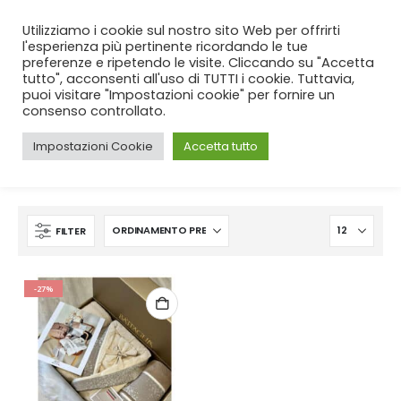
SPEDIZIONE GRATUITA
per ordini da 99€!
Utilizziamo i cookie sul nostro sito Web per offrirti
l'esperienza più pertinente ricordando le tue
preferenze e ripetendo le visite. Cliccando su "Accetta
tutto", acconsenti all'uso di TUTTI i cookie. Tuttavia,
puoi visitare "Impostazioni cookie" per fornire un
consenso controllato.
Impostazioni Cookie
Accetta tutto
CASA
SHOP
PRODUCT TAG -
COMPLETO BAGNO
FILTER
-27%