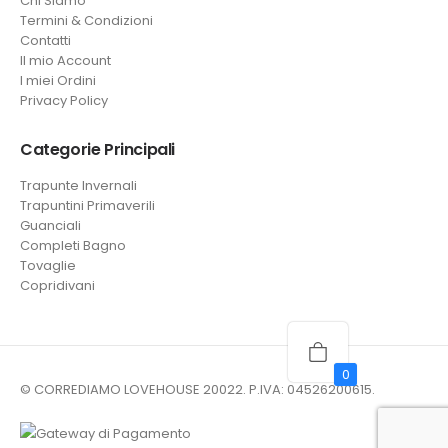
Chi Siamo
Termini & Condizioni
Contatti
Il mio Account
I miei Ordini
Privacy Policy
Categorie Principali
Trapunte Invernali
Trapuntini Primaverili
Guanciali
Completi Bagno
Tovaglie
Copridivani
0
© CORREDIAMO LOVEHOUSE 20022. P.IVA: 04526200615.