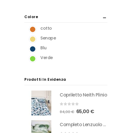
Min
Max
del
prodotto
Colore
cotto
Senape
Blu
Verde
Prodotti In Evidenza
Copriletto Neith Plinio
0
Su 5
Il
Il
65,00
€
84,00
€
prezzo
prezzo
Completo Lenzuolo Neith Reda
originale
attuale