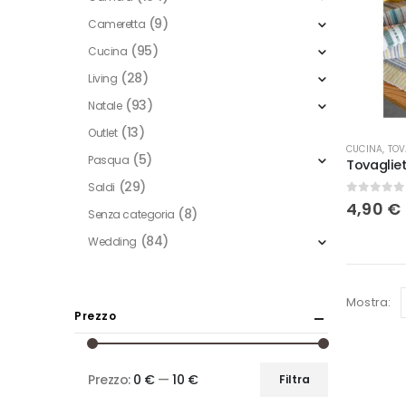
(9)
Cameretta
(95)
Cucina
(28)
Living
(93)
Natale
(13)
Outlet
Questo
CUCINA
,
TOV
(5)
Pasqua
prodotto
(29)
Saldi
ha
0
Su 5
4,90
€
più
(8)
Senza categoria
varianti.
(84)
Wedding
Le
opzioni
Mostra:
possono
Prezzo
essere
scelte
nella
Prezzo:
0 €
—
10 €
Filtra
Prezzo
Prezzo
pagina