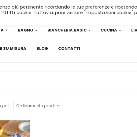
erienza più pertinente ricordando le tue preferenze e ripetendo
SPEDIZIONE GRATUITA
per ordini superiori a 99€!
 TUTTI i cookie. Tuttavia, puoi visitare "Impostazioni cookie" 
TA
BAGNO
BIANCHERIA BASIC
CUCINA
LI
E SU MISURA
BLOG
CONTATTI
 per: