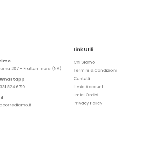
o
Link Utili
rizzo
Chi Siamo
Roma 207 – Frattaminore (NA)
Termini & Condizioni
Contatti
/Whastapp
331 824 6710
Il mio Account
I miei Ordini
il
Privacy Policy
@corrediamo.it