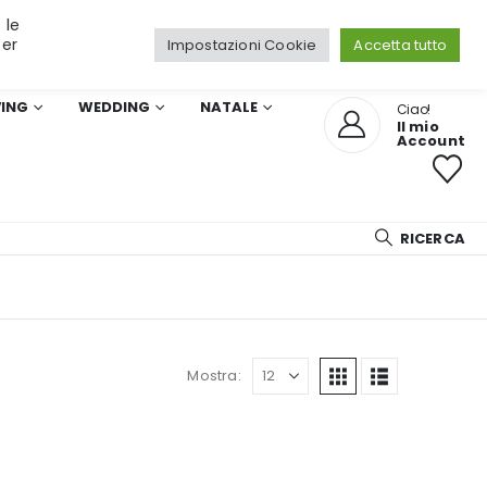
 le
per
Impostazioni Cookie
Accetta tutto
VING
WEDDING
NATALE
Ciao!
Il mio
Account
RICERCA
Mostra: