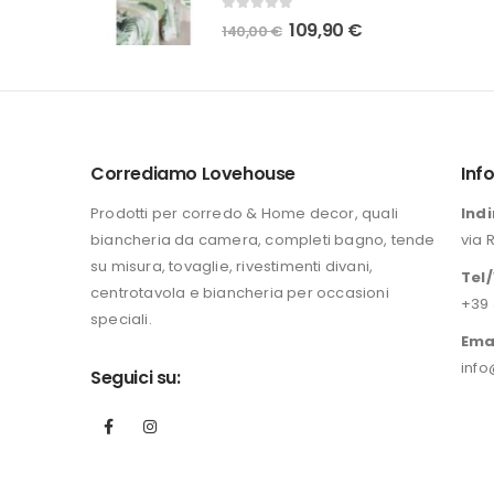
era:
è:
0
Su 5
Il
Il
109,90
€
140,00
€
84,00 €.
65,00 €.
prezzo
prezzo
originale
attuale
era:
è:
140,00 €.
109,90 €.
Corrediamo Lovehouse
Inf
Prodotti per corredo & Home decor, quali
Indi
biancheria da camera, completi bagno, tende
via 
su misura, tovaglie, rivestimenti divani,
Tel
centrotavola e biancheria per occasioni
+39 
speciali.
Ema
info
Seguici su: