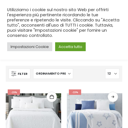
SPEDIZIONE GRATUITA
per ordini da 99€!
Utilizziamo i cookie sul nostro sito Web per offrirti
l'esperienza più pertinente ricordando le tue
preferenze e ripetendo le visite. Cliccando su "Accetta
tutto", acconsenti all'uso di TUTTI i cookie. Tuttavia,
puoi visitare "Impostazioni cookie" per fornire un
consenso controllato.
Impostazioni Cookie
Accetta tutto
CASA
SHOP
PRODUCT TAG -
CAMERETTA
FILTER
-29%
-33%