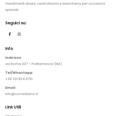
rivestimenti divani, centrotavola e biancheria per occasioni
speciali.
.
zo
Seguici su:
ale
0 €.
Info
Indirizzo
via Roma 207 – Frattaminore (NA)
Tel/Whastapp
+39 331 824 6710
Email
info@corrediamo.it
Link Utili