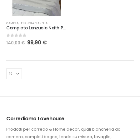
CAMERA
,
LENZUOLA FLANELLA
Completo Lenzuolo Neith Perlier caldo cotone
Il
Il
0
Su 5
99,90
€
140,00
€
prezzo
prezzo
originale
attuale
era:
è:
140,00 €.
99,90 €.
Corrediamo Lovehouse
Prodotti per corredo & Home decor, quali biancheria da
camera, completi bagno, tende su misura, tovaglie,
e