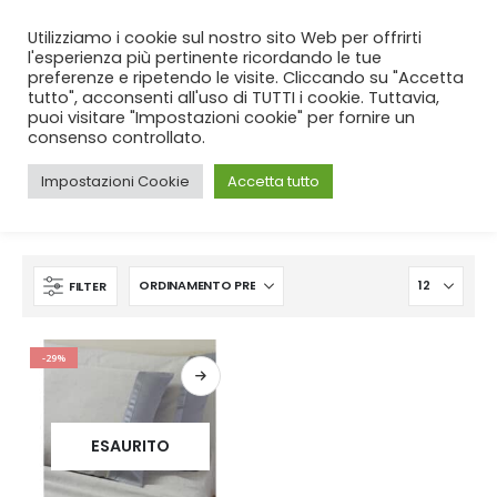
SPEDIZIONE GRATUITA
per ordini da 99€!
Utilizziamo i cookie sul nostro sito Web per offrirti
l'esperienza più pertinente ricordando le tue
preferenze e ripetendo le visite. Cliccando su "Accetta
tutto", acconsenti all'uso di TUTTI i cookie. Tuttavia,
puoi visitare "Impostazioni cookie" per fornire un
consenso controllato.
Impostazioni Cookie
Accetta tutto
CASA
SHOP
PRODUCT TAG -
CALDO COTONE
FILTER
-29%
ESAURITO