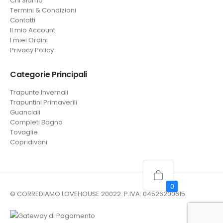
Chi Siamo
Termini & Condizioni
Contatti
Il mio Account
I miei Ordini
Privacy Policy
Categorie Principali
Trapunte Invernali
Trapuntini Primaverili
Guanciali
Completi Bagno
Tovaglie
Copridivani
0
© CORREDIAMO LOVEHOUSE 20022. P.IVA: 04526200615.