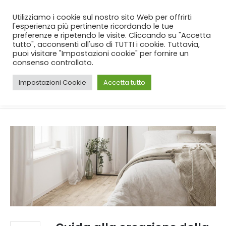
SPEDIZIONE GRATUITA
per ordini da 99€!
Utilizziamo i cookie sul nostro sito Web per offrirti
l'esperienza più pertinente ricordando le tue
preferenze e ripetendo le visite. Cliccando su "Accetta
tutto", acconsenti all'uso di TUTTI i cookie. Tuttavia,
puoi visitare "Impostazioni cookie" per fornire un
consenso controllato.
Impostazioni Cookie
Accetta tutto
CASA
BLOG
UNCATEGORIZED
GUIDA ALLA CREAZIONE DELLA STANZA DA LETTO PERFETTA: CONSIGLI PRATICI