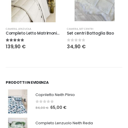
Questo prodotto ha più varianti. Le opzioni possono essere scelte nella pagina del prodotto
CAMERA
,
WEDDING
,
LENZUOLA
CAMERA
,
SET CENTRI
Completo Letto Matrimoniale Bao Battaglia in 3 varianti
Set centri Battaglia Bao
5.00
Su 5
0
Su 5
139,90
€
34,90
€
o
le
0 €.
PRODOTTI IN EVIDENZA
Copriletto Neith Plinio
0
Su 5
Il
Il
65,00
€
84,00
€
prezzo
prezzo
originale
attuale
Completo Lenzuolo Neith Reda
era:
è: