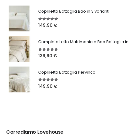
46,20 €.
24,99 €.
Copriletto Battaglia Bao in 3 varianti
5.00
Su 5
149,90
€
Completo Letto Matrimoniale Bao Battaglia in 3 varianti
5.00
Su 5
139,90
€
Copriletto Battaglia Pervinca
5.00
Su 5
149,90
€
Corrediamo Lovehouse