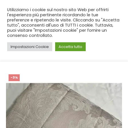
SPEDIZIONE GRATUITA
per ordini da 99€!
Utilizziamo i cookie sul nostro sito Web per offrirti
l'esperienza più pertinente ricordando le tue
preferenze e ripetendo le visite. Cliccando su "Accetta
tutto", acconsenti all'uso di TUTTI i cookie. Tuttavia,
puoi visitare "Impostazioni cookie" per fornire un
consenso controllato.
Impostazioni Cookie
Accetta tutto
CASA
SHOP
CAMERA
,
TRAPUNTINI PRIMAVERILI
TRAPUNTINO GF FERRARI CORA CIPRIA
-3%