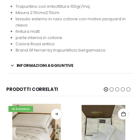
Trapuntino con imbottitura 100gr/mq
Misura 270cmx270cm
tessuto esterno in raso cotone con motivo jacquard in
rilievo
finitura matt
parte interna in cotone
Colore:Rosa antico
Brand:Gf ferrari by trapuntificio bergamasco
INFORMAZIONI AGGIUNTIVE
PRODOTTI CORRELATI
IN EVIDENZA