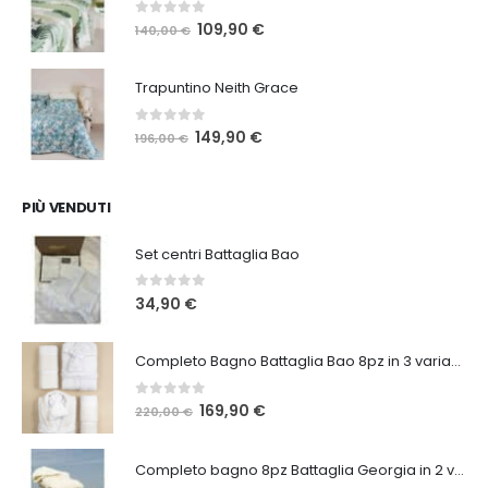
84,00 €.
65,00 €.
0
Su 5
Il
Il
109,90
€
140,00
€
prezzo
prezzo
originale
attuale
Trapuntino Neith Grace
era:
è:
140,00 €.
109,90 €.
0
Su 5
Il
Il
149,90
€
196,00
€
prezzo
prezzo
originale
attuale
era:
è:
PIÙ VENDUTI
196,00 €.
149,90 €.
Set centri Battaglia Bao
0
Su 5
34,90
€
Completo Bagno Battaglia Bao 8pz in 3 varianti
0
Su 5
Il
Il
169,90
€
220,00
€
prezzo
prezzo
originale
attuale
Completo bagno 8pz Battaglia Georgia in 2 varianti
era:
è: