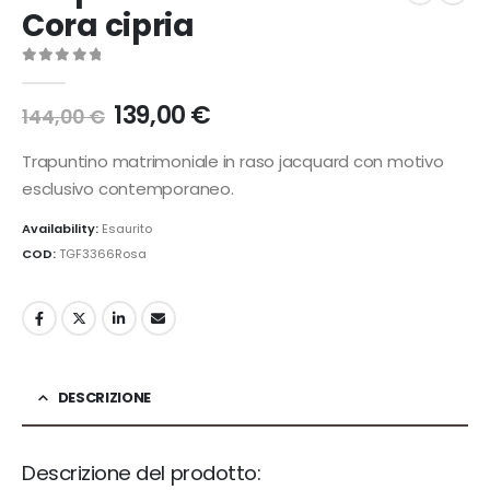
Cora cipria
0
Di 5
Il
Il
139,00
€
144,00
€
prezzo
prezzo
originale
attuale
Trapuntino matrimoniale in raso jacquard con motivo
era:
è:
esclusivo contemporaneo.
144,00 €.
139,00 €.
Availability:
Esaurito
COD:
TGF3366Rosa
DESCRIZIONE
Descrizione del prodotto: