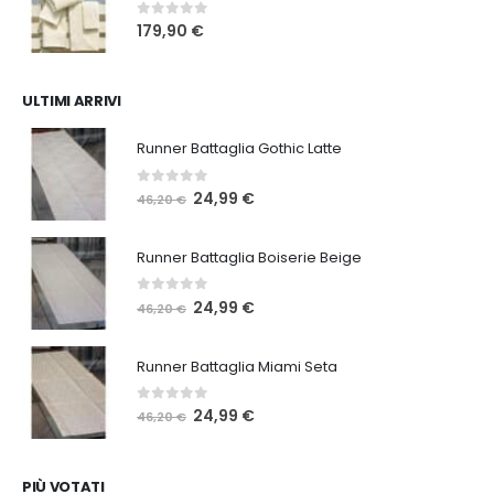
220,00 €.
169,90 €.
0
Su 5
179,90
€
ULTIMI ARRIVI
Runner Battaglia Gothic Latte
0
Su 5
Il
Il
24,99
€
46,20
€
prezzo
prezzo
originale
attuale
Runner Battaglia Boiserie Beige
era:
è:
46,20 €.
24,99 €.
0
Su 5
Il
Il
24,99
€
46,20
€
prezzo
prezzo
originale
attuale
Runner Battaglia Miami Seta
era:
è:
46,20 €.
24,99 €.
0
Su 5
Il
Il
24,99
€
46,20
€
prezzo
prezzo
originale
attuale
era:
è:
PIÙ VOTATI