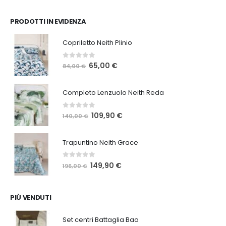
PRODOTTI IN EVIDENZA
Copriletto Neith Plinio
0
Su 5
Il
Il
65,00
€
84,00
€
prezzo
prezzo
originale
attuale
Completo Lenzuolo Neith Reda
era:
è:
84,00 €.
65,00 €.
0
Su 5
Il
Il
109,90
€
140,00
€
prezzo
prezzo
originale
attuale
Trapuntino Neith Grace
era:
è:
140,00 €.
109,90 €.
0
Su 5
Il
Il
149,90
€
196,00
€
prezzo
prezzo
originale
attuale
era:
è:
PIÙ VENDUTI
196,00 €.
149,90 €.
Set centri Battaglia Bao