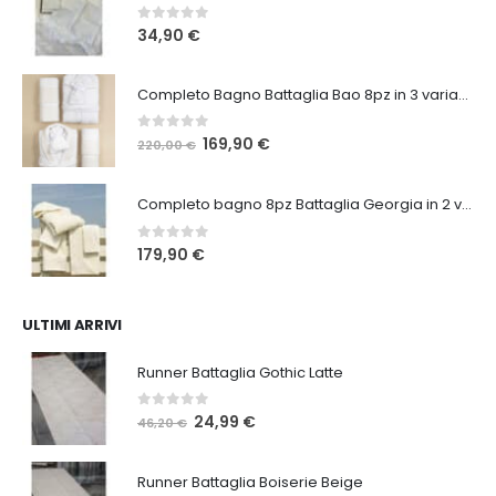
0
Su 5
34,90
€
Completo Bagno Battaglia Bao 8pz in 3 varianti
0
Su 5
Il
Il
169,90
€
220,00
€
prezzo
prezzo
originale
attuale
Completo bagno 8pz Battaglia Georgia in 2 varianti
era:
è:
220,00 €.
169,90 €.
0
Su 5
179,90
€
ULTIMI ARRIVI
Runner Battaglia Gothic Latte
0
Su 5
Il
Il
24,99
€
46,20
€
prezzo
prezzo
originale
attuale
Runner Battaglia Boiserie Beige
era:
è: