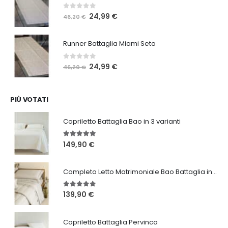
46,20 €.
24,99 €.
0
Su 5
Il
Il
24,99
€
46,20
€
prezzo
prezzo
originale
attuale
Runner Battaglia Miami Seta
era:
è:
46,20 €.
24,99 €.
0
Su 5
Il
Il
24,99
€
46,20
€
prezzo
prezzo
originale
attuale
era:
è:
PIÙ VOTATI
46,20 €.
24,99 €.
Copriletto Battaglia Bao in 3 varianti
5.00
Su 5
149,90
€
Completo Letto Matrimoniale Bao Battaglia in 3 varianti
5.00
Su 5
139,90
€
Copriletto Battaglia Pervinca