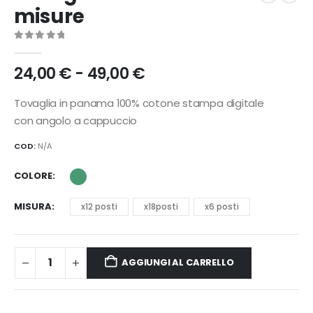
misure
0
Di 5
Fascia
24,00
€
-
49,00
€
di
prezzo:
Tovaglia in panama 100% cotone stampa digitale
da
con angolo a cappuccio
24,00 €
a
COD:
N/A
49,00 €
COLORE
MISURA
x12 posti
x18posti
x6 posti
AGGIUNGI AL CARRELLO