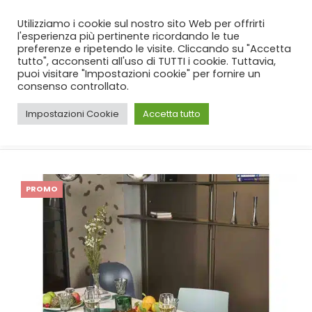
SPEDIZIONE GRATUITA
per ordini da 99€!
Utilizziamo i cookie sul nostro sito Web per offrirti
l'esperienza più pertinente ricordando le tue
preferenze e ripetendo le visite. Cliccando su "Accetta
tutto", acconsenti all'uso di TUTTI i cookie. Tuttavia,
puoi visitare "Impostazioni cookie" per fornire un
consenso controllato.
Impostazioni Cookie
Accetta tutto
CASA
SHOP
CUCINA
,
TOVAGLIE
TOVAGLIA NEITH MILÙ IN 3 MISURE
PROMO