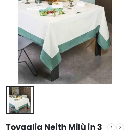
Tovaglia Neith Milù in 3