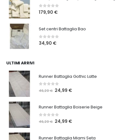
220,00 €.
169,90 €.
0
Su 5
179,90
€
Set centri Battaglia Bao
0
Su 5
34,90
€
ULTIMI ARRIVI
Runner Battaglia Gothic Latte
0
Su 5
Il
Il
24,99
€
46,20
€
prezzo
prezzo
originale
attuale
Runner Battaglia Boiserie Beige
era:
è:
46,20 €.
24,99 €.
0
Su 5
Il
Il
24,99
€
46,20
€
prezzo
prezzo
originale
attuale
Runner Battaglia Miami Seta
era:
è: