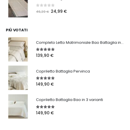
46,20 €.
24,99 €.
0
Su 5
Il
Il
24,99
€
46,20
€
prezzo
prezzo
originale
attuale
era:
è:
PIÙ VOTATI
46,20 €.
24,99 €.
Completo Letto Matrimoniale Bao Battaglia in 3 varianti
5.00
Su 5
139,90
€
Copriletto Battaglia Pervinca
5.00
Su 5
149,90
€
Copriletto Battaglia Bao in 3 varianti
5.00
Su 5
149,90
€