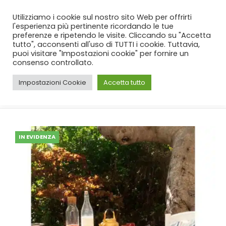
SPEDIZIONE GRATUITA
per ordini da 99€!
Utilizziamo i cookie sul nostro sito Web per offrirti
l'esperienza più pertinente ricordando le tue
preferenze e ripetendo le visite. Cliccando su "Accetta
tutto", acconsenti all'uso di TUTTI i cookie. Tuttavia,
puoi visitare "Impostazioni cookie" per fornire un
consenso controllato.
Impostazioni Cookie
Accetta tutto
CASA
SHOP
WEDDING
,
CUCINA
,
TOVAGLIE
,
SET CENTRI
SET TOVAGLIA CON RUNNER BATTAGLIA LAURA BIANCO
IN EVIDENZA