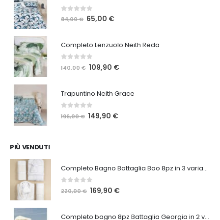
0
Su 5
Il
Il
65,00
€
84,00
€
prezzo
prezzo
originale
attuale
Completo Lenzuolo Neith Reda
era:
è:
84,00 €.
65,00 €.
0
Su 5
Il
Il
109,90
€
140,00
€
prezzo
prezzo
originale
attuale
Trapuntino Neith Grace
era:
è:
140,00 €.
109,90 €.
0
Su 5
Il
Il
149,90
€
196,00
€
prezzo
prezzo
originale
attuale
era:
è:
PIÙ VENDUTI
196,00 €.
149,90 €.
Completo Bagno Battaglia Bao 8pz in 3 varianti
0
Su 5
Il
Il
169,90
€
220,00
€
prezzo
prezzo
originale
attuale
Completo bagno 8pz Battaglia Georgia in 2 varianti
era:
è: