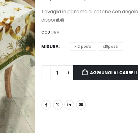
di
prezzo:
Tovaglia in panama di cotone con angolo 
da
disponibili.
50,00 €
a
COD:
N/A
75,00 €
MISURA
x12 posti
x18posti
AGGIUNGI AL CARREL