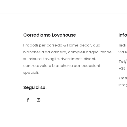
originale
attuale
era:
è:
196,00 €.
149,90 €.
Corrediamo Lovehouse
Inf
Prodotti per corredo & Home decor, quali
Indi
biancheria da camera, completi bagno, tende
via 
su misura, tovaglie, rivestimenti divani,
Tel
centrotavola e biancheria per occasioni
+39 
speciali.
Ema
info
Seguici su: