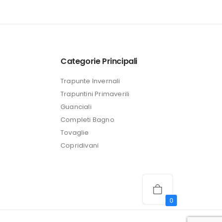
attuale
è:
24,99 €.
Categorie Principali
Trapunte Invernali
Trapuntini Primaverili
Guanciali
Completi Bagno
Tovaglie
Copridivani
0