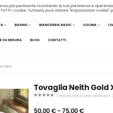
erienza più pertinente ricordando le tue preferenze e ripetendo
SPEDIZIONE GRATUITA
per ordini superiori a 99€!
 TUTTI i cookie. Tuttavia, puoi visitare "Impostazioni cookie" 
TA
BAGNO
BIANCHERIA BASIC
CUCINA
LI
E SU MISURA
BLOG
CONTATTI
OLD XMAS
Tovaglia Neith Gold
( Ancora non ci sono recensioni. 
0
Di 5
Fascia
50,00
€
-
75,00
€