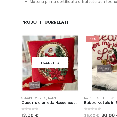
Materia prima certificata e trattata con tecno
PRODOTTI CORRELATI
-14%
ESAURITO
CUSCINI D'ARREDO
,
NATALE
NATALE
,
OGGETTISTICA
Tovaglia da tavola Neith Natale Tirolo
Cuscino d arredo Hessense New Noel Rosso
0
Su 5
0
Su 5
Il
13,00
€
30,00
35,00
€