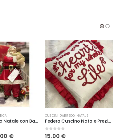
TICA
CUSCINI D'ARREDO
,
NATALE
NATALE
,
TOV
Statua Babbo Natale con Bambino Preziosa
Federa Cuscino Natale Preziosa Luxury Home Mod.6
0
Su 5
0
Su 5
Il
,00
€
15,00
€
55,00