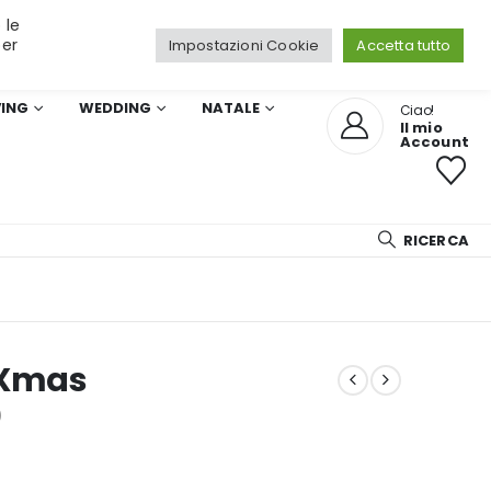
 le
per
Impostazioni Cookie
Accetta tutto
VING
WEDDING
NATALE
Ciao!
Il mio
Account
RICERCA
 Xmas
)