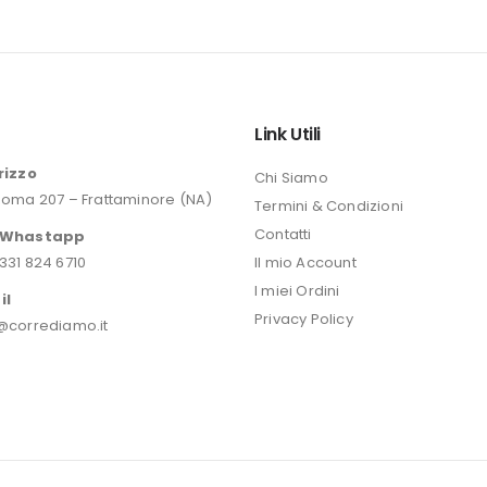
originale
era:
46,20 €.
o
Link Utili
rizzo
Chi Siamo
Roma 207 – Frattaminore (NA)
Termini & Condizioni
Contatti
/Whastapp
331 824 6710
Il mio Account
I miei Ordini
il
Privacy Policy
@corrediamo.it