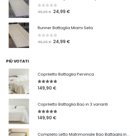
46,20 €.
24,99 €.
0
Su 5
Il
Il
24,99
€
46,20
€
prezzo
prezzo
originale
attuale
Runner Battaglia Miami Seta
era:
è:
46,20 €.
24,99 €.
0
Su 5
Il
Il
24,99
€
46,20
€
prezzo
prezzo
originale
attuale
era:
è:
PIÙ VOTATI
46,20 €.
24,99 €.
Copriletto Battaglia Pervinca
5.00
Su 5
149,90
€
Copriletto Battaglia Bao in 3 varianti
5.00
Su 5
149,90
€
Completo Letto Matrimoniale Bao Battaglia in 3 varianti