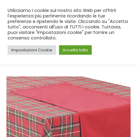
SPEDIZIONE GRATUITA
per ordini da 99€!
Utilizziamo i cookie sul nostro sito Web per offrirti
l'esperienza più pertinente ricordando le tue
preferenze e ripetendo le visite. Cliccando su "Accetta
tutto", acconsenti all'uso di TUTTI i cookie. Tuttavia,
puoi visitare "Impostazioni cookie" per fornire un
consenso controllato.
Impostazioni Cookie
Accetta tutto
CASA
SHOP
NATALE
,
TOVAGLIE
SET TOVAGLIA MERIBEL PREZIOSA LUXURY HOME