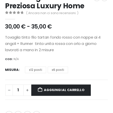
Preziosa Luxury Home
( Ancora non ci sono recensioni. )
0
Di 5
Fascia
30,00
€
-
35,00
€
di
prezzo:
Tovaglia tinto filo tartan fondo rosso con nappe ai 4
da
angoli + Runner tinta unita rossa con orlo a giorno
30,00 €
lavorati a mano in 2 misure
a
35,00 €
COD:
N/A
MISURA
x12 posti
x6 posti
AGGIUNGI AL CARRELLO