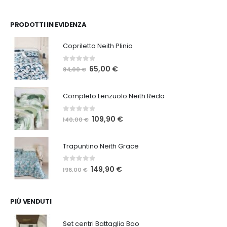
a
a
35,00 €
64,00 €
PRODOTTI IN EVIDENZA
Copriletto Neith Plinio
0
Su 5
Il
Il
65,00
€
84,00
€
prezzo
prezzo
originale
attuale
Completo Lenzuolo Neith Reda
era:
è:
84,00 €.
65,00 €.
0
Su 5
Il
Il
109,90
€
140,00
€
prezzo
prezzo
originale
attuale
Trapuntino Neith Grace
era:
è:
140,00 €.
109,90 €.
0
Su 5
Il
Il
149,90
€
196,00
€
prezzo
prezzo
originale
attuale
era:
è:
PIÙ VENDUTI
196,00 €.
149,90 €.
Set centri Battaglia Bao