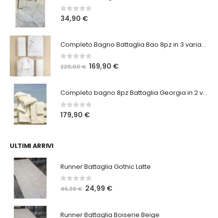
0
Su 5
34,90
€
Completo Bagno Battaglia Bao 8pz in 3 varianti
0
Su 5
Il
Il
169,90
€
220,00
€
prezzo
prezzo
originale
attuale
Completo bagno 8pz Battaglia Georgia in 2 varianti
era:
è:
220,00 €.
169,90 €.
0
Su 5
179,90
€
ULTIMI ARRIVI
Runner Battaglia Gothic Latte
0
Su 5
Il
Il
24,99
€
46,20
€
prezzo
prezzo
originale
attuale
Runner Battaglia Boiserie Beige
era:
è: