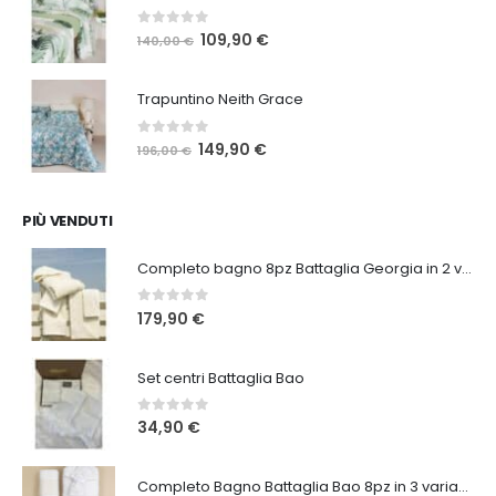
84,00 €.
65,00 €.
0
Su 5
Il
Il
109,90
€
140,00
€
prezzo
prezzo
originale
attuale
Trapuntino Neith Grace
era:
è:
140,00 €.
109,90 €.
0
Su 5
Il
Il
149,90
€
196,00
€
prezzo
prezzo
originale
attuale
era:
è:
PIÙ VENDUTI
196,00 €.
149,90 €.
Completo bagno 8pz Battaglia Georgia in 2 varianti
0
Su 5
179,90
€
Set centri Battaglia Bao
0
Su 5
34,90
€
Completo Bagno Battaglia Bao 8pz in 3 varianti