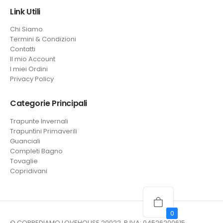
Link Utili
Chi Siamo
Termini & Condizioni
Contatti
Il mio Account
I miei Ordini
Privacy Policy
Categorie Principali
Trapunte Invernali
Trapuntini Primaverili
Guanciali
Completi Bagno
Tovaglie
Copridivani
0
© CORREDIAMO LOVEHOUSE 20022. P.IVA: 04526200615.