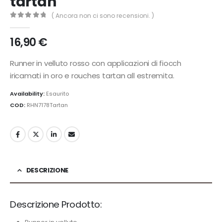
tartan
( Ancora non ci sono recensioni. )
0
Di 5
16,90
€
Runner in velluto rosso con applicazioni di fiocch
iricamati in oro e rouches tartan all estremita.
Availability:
Esaurito
COD:
RHN7178Tartan
DESCRIZIONE
Descrizione Prodotto: