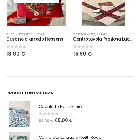
Q
CUSCINI D'ARREDO
,
NATALE
CENTROTAVOLA
,
NATALE
Cuscino d arredo Hessense New Noel Rosso
Centrotavola Preziosa Luxury Home Tartan
ia
0
Su 5
0
Su 5
13,00
€
15,90
€
o:
 €
0 €
PRODOTTI IN EVIDENZA
Copriletto Neith Plinio
0
Su 5
Il
Il
65,00
€
84,00
€
prezzo
prezzo
originale
attuale
Completo Lenzuolo Neith Reda
era:
è: