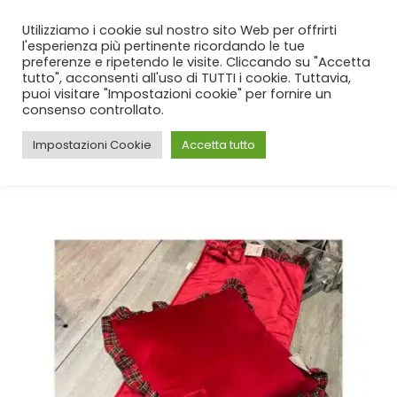
SPEDIZIONE GRATUITA
per ordini da 99€!
Utilizziamo i cookie sul nostro sito Web per offrirti
l'esperienza più pertinente ricordando le tue
preferenze e ripetendo le visite. Cliccando su "Accetta
tutto", acconsenti all'uso di TUTTI i cookie. Tuttavia,
puoi visitare "Impostazioni cookie" per fornire un
consenso controllato.
Impostazioni Cookie
Accetta tutto
CASA
SHOP
NATALE
,
RUNNER
RUNNER FLAKE IN VELLUTO E TARTAN