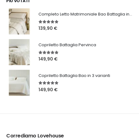
PIÙ VOTATI
46,20 €.
24,99 €.
Completo Letto Matrimoniale Bao Battaglia in 3 varianti
5.00
Su 5
139,90
€
Copriletto Battaglia Pervinca
5.00
Su 5
149,90
€
Copriletto Battaglia Bao in 3 varianti
5.00
Su 5
149,90
€
Corrediamo Lovehouse