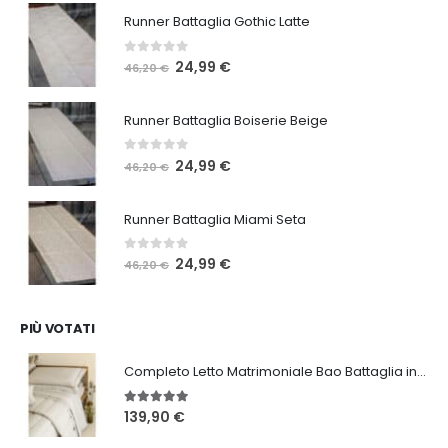
Runner Battaglia Gothic Latte
0
Su 5
Il
Il
24,99
€
46,20
€
prezzo
prezzo
originale
attuale
Runner Battaglia Boiserie Beige
era:
è:
46,20 €.
24,99 €.
0
Su 5
Il
Il
24,99
€
46,20
€
prezzo
prezzo
originale
attuale
Runner Battaglia Miami Seta
era:
è:
46,20 €.
24,99 €.
0
Su 5
Il
Il
24,99
€
46,20
€
prezzo
prezzo
originale
attuale
era:
è:
PIÙ VOTATI
46,20 €.
24,99 €.
Completo Letto Matrimoniale Bao Battaglia in 3 varianti
5.00
Su 5
139,90
€