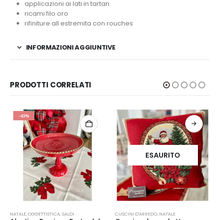
applicazioni ai lati in tartan
ricami filo oro
rifiniture all estremita con rouches
INFORMAZIONI AGGIUNTIVE
PRODOTTI CORRELATI
-43%
ESAURITO
Q
NATALE
,
OGGETTISTICA
,
SALDI
CUSCINI D'ARREDO
,
NATALE