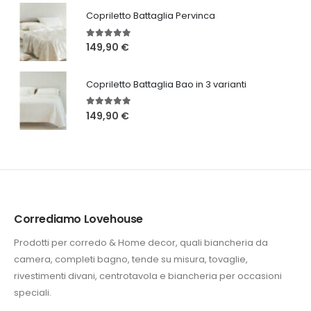
Copriletto Battaglia Pervinca
5.00
Su 5
149,90
€
Copriletto Battaglia Bao in 3 varianti
5.00
Su 5
149,90
€
Corrediamo Lovehouse
Prodotti per corredo & Home decor, quali biancheria da
camera, completi bagno, tende su misura, tovaglie,
rivestimenti divani, centrotavola e biancheria per occasioni
speciali.