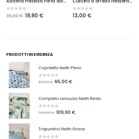
Alzatina Preziosa Porta dolce con Gambo alto
Cuscino d arredo Hessense New Noel Rosso
Il
Il
0
Su 5
0
Su 5
19,90
€
13,00
€
35,00
€
prezzo
prezzo
originale
attuale
era:
è:
35,00 €.
19,90 €.
PRODOTTI IN EVIDENZA
Copriletto Neith Plinio
0
Su 5
Il
Il
65,00
€
84,00
€
prezzo
prezzo
originale
attuale
Completo Lenzuolo Neith Reda
era:
è:
84,00 €.
65,00 €.
0
Su 5
Il
Il
109,90
€
140,00
€
prezzo
prezzo
originale
attuale
Trapuntino Neith Grace
era:
è:
140,00 €.
109,90 €.