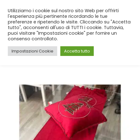
SPEDIZIONE GRATUITA
per ordini da 99€!
Utilizziamo i cookie sul nostro sito Web per offrirti
l'esperienza più pertinente ricordando le tue
preferenze e ripetendo le visite. Cliccando su "Accetta
tutto", acconsenti all'uso di TUTTI i cookie. Tuttavia,
puoi visitare "Impostazioni cookie" per fornire un
consenso controllato.
Impostazioni Cookie
Accetta tutto
CASA
SHOP
NATALE
,
RUNNER
RUNNER CRYSTAL ROSSO