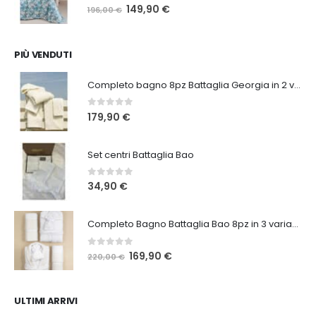
0
Su 5
Il
Il
149,90
€
196,00
€
prezzo
prezzo
originale
attuale
era:
è:
PIÙ VENDUTI
196,00 €.
149,90 €.
Completo bagno 8pz Battaglia Georgia in 2 varianti
0
Su 5
179,90
€
Set centri Battaglia Bao
0
Su 5
34,90
€
Completo Bagno Battaglia Bao 8pz in 3 varianti
0
Su 5
Il
Il
169,90
€
220,00
€
prezzo
prezzo
originale
attuale
era:
è:
ULTIMI ARRIVI
220,00 €.
169,90 €.