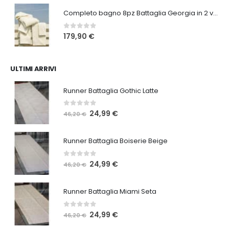
originale
attuale
Completo bagno 8pz Battaglia Georgia in 2 varianti
era:
è:
220,00 €.
169,90 €.
0
Su 5
179,90
€
ULTIMI ARRIVI
Runner Battaglia Gothic Latte
0
Su 5
Il
Il
24,99
€
46,20
€
prezzo
prezzo
originale
attuale
Runner Battaglia Boiserie Beige
era:
è:
46,20 €.
24,99 €.
0
Su 5
Il
Il
24,99
€
46,20
€
prezzo
prezzo
originale
attuale
Runner Battaglia Miami Seta
era:
è:
46,20 €.
24,99 €.
0
Su 5
Il
Il
24,99
€
46,20
€
prezzo
prezzo