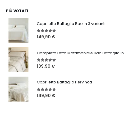
originale
attuale
era:
è:
PIÙ VOTATI
46,20 €.
24,99 €.
Copriletto Battaglia Bao in 3 varianti
5.00
Su 5
149,90
€
Completo Letto Matrimoniale Bao Battaglia in 3 varianti
5.00
Su 5
139,90
€
Copriletto Battaglia Pervinca
5.00
Su 5
149,90
€