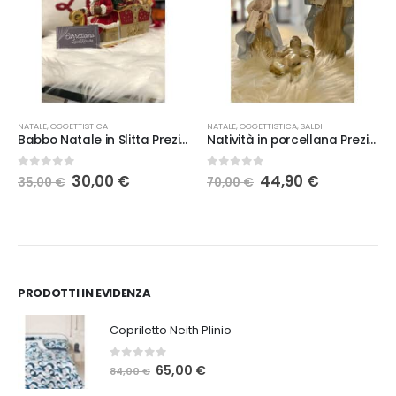
NATALE
,
OGGETTISTICA
NATALE
,
OGGETTISTICA
,
SALDI
Babbo Natale in Slitta Preziosa Luxury Home
Natività in porcellana Preziosa
Il
Il
Il
Il
0
Su 5
0
Su 5
30,00
€
44,90
€
35,00
€
70,00
€
prezzo
prezzo
prezzo
prezzo
originale
attuale
originale
attuale
era:
è:
era:
è:
35,00 €.
30,00 €.
70,00 €.
44,90 €.
PRODOTTI IN EVIDENZA
Copriletto Neith Plinio
0
Su 5
Il
Il
65,00
€
84,00
€
prezzo
prezzo