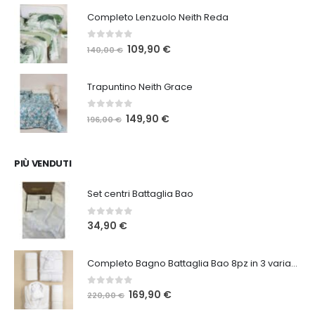
originale
attuale
Completo Lenzuolo Neith Reda
era:
è:
84,00 €.
65,00 €.
0
Su 5
Il
Il
109,90
€
140,00
€
prezzo
prezzo
originale
attuale
Trapuntino Neith Grace
era:
è:
140,00 €.
109,90 €.
0
Su 5
Il
Il
149,90
€
196,00
€
prezzo
prezzo
originale
attuale
era:
è:
PIÙ VENDUTI
196,00 €.
149,90 €.
Set centri Battaglia Bao
0
Su 5
34,90
€
Completo Bagno Battaglia Bao 8pz in 3 varianti
0
Su 5
Il
Il
169,90
€
220,00
€
prezzo
prezzo