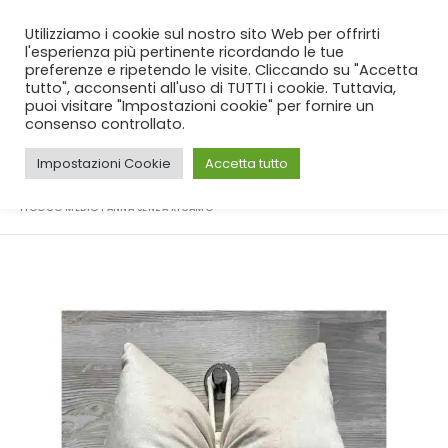
SPEDIZIONE GRATUITA
per ordini da 99€!
Utilizziamo i cookie sul nostro sito Web per offrirti
l'esperienza più pertinente ricordando le tue
preferenze e ripetendo le visite. Cliccando su "Accetta
tutto", acconsenti all'uso di TUTTI i cookie. Tuttavia,
puoi visitare "Impostazioni cookie" per fornire un
consenso controllato.
Impostazioni Cookie
Accetta tutto
CASA
SHOP
NATALE
,
TOVAGLIE
,
OGGETTISTICA
,
CUSCINI D'ARREDO
,
RUNNER
FIOCCO MEDIO PANNA SENZA RICAMO