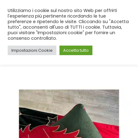
SPEDIZIONE GRATUITA
per ordini da 99€!
Utilizziamo i cookie sul nostro sito Web per offrirti
l'esperienza più pertinente ricordando le tue
preferenze e ripetendo le visite. Cliccando su "Accetta
tutto", acconsenti all'uso di TUTTI i cookie. Tuttavia,
puoi visitare "Impostazioni cookie" per fornire un
consenso controllato.
Impostazioni Cookie
Accetta tutto
CASA
SHOP
NATALE
,
CUSCINI D'ARREDO
CUSCINO D ARREDO ANGEL VERDE ABETE