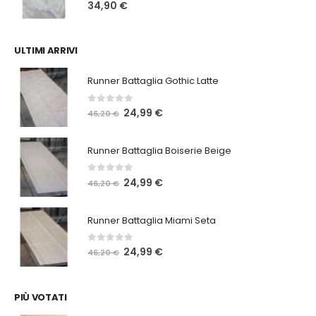
0
Su 5
34,90
€
ULTIMI ARRIVI
Runner Battaglia Gothic Latte
0
Su 5
Il
Il
24,99
€
46,20
€
prezzo
prezzo
originale
attuale
Runner Battaglia Boiserie Beige
era:
è:
46,20 €.
24,99 €.
0
Su 5
Il
Il
24,99
€
46,20
€
prezzo
prezzo
originale
attuale
Runner Battaglia Miami Seta
era:
è:
46,20 €.
24,99 €.
0
Su 5
Il
Il
24,99
€
46,20
€
prezzo
prezzo
originale
attuale
era:
è:
PIÙ VOTATI
46,20 €.
24,99 €.