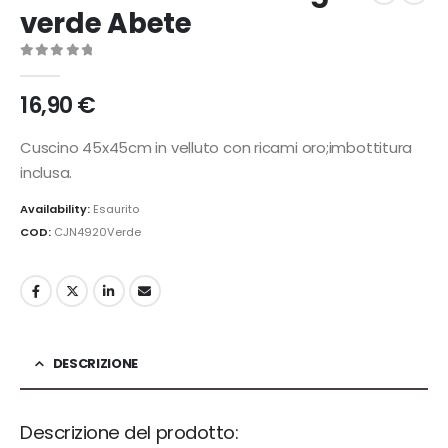
verde Abete
0
Di 5
16,90
€
Cuscino 45x45cm in velluto con ricami oro;imbottitura
inclusa.
Availability:
Esaurito
COD:
CJN4920Verde
DESCRIZIONE
Descrizione del prodotto: