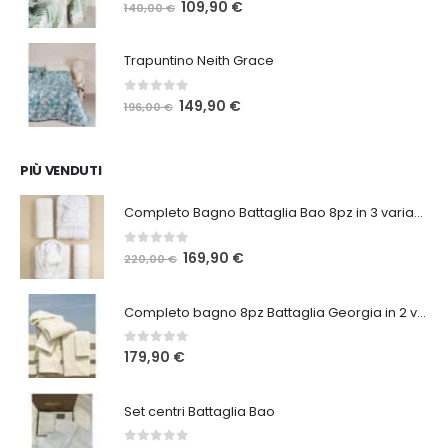
0
Su 5
Il
Il
109,90
€
140,00
€
prezzo
prezzo
originale
attuale
Trapuntino Neith Grace
era:
è:
140,00 €.
109,90 €.
0
Su 5
Il
Il
149,90
€
196,00
€
prezzo
prezzo
originale
attuale
era:
è:
PIÙ VENDUTI
196,00 €.
149,90 €.
Completo Bagno Battaglia Bao 8pz in 3 varianti
0
Su 5
Il
Il
169,90
€
220,00
€
prezzo
prezzo
originale
attuale
Completo bagno 8pz Battaglia Georgia in 2 varianti
era:
è:
220,00 €.
169,90 €.
0
Su 5
179,90
€
Set centri Battaglia Bao