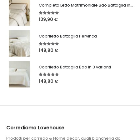
Completo Letto Matrimoniale Bao Battaglia in 3 varianti
5.00
Su 5
139,90
€
Copriletto Battaglia Pervinca
5.00
Su 5
149,90
€
Copriletto Battaglia Bao in 3 varianti
5.00
Su 5
149,90
€
Corrediamo Lovehouse
Prodotti per corredo & Home decor, quali biancheria da