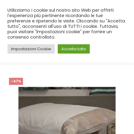
SPEDIZIONE GRATUITA
per ordini da 99€!
Utilizziamo i cookie sul nostro sito Web per offrirti
l'esperienza più pertinente ricordando le tue
preferenze e ripetendo le visite. Cliccando su "Accetta
tutto", acconsenti all'uso di TUTTI i cookie. Tuttavia,
puoi visitare "Impostazioni cookie" per fornire un
consenso controllato.
Impostazioni Cookie
Accetta tutto
CASA
SHOP
CAMERA
,
COPRILETTI
,
LENZUOLA
COORDINATO CORREDIAMO RAMAGE BEIGE
-47%