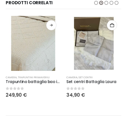
PRODOTTI CORRELATI
Questo prodotto ha più varianti. Le opzioni possono essere scelte nella pagina del prodotto
Q
CAMERA
,
TRAPUNTINI PRIMAVERILI
CAMERA
,
SET CENTRI
Trapuntino battaglia bao in 3 varianti
Set centri Battaglia Laura
0
Su 5
0
Su 5
249,90
€
34,90
€
o
le
 €.