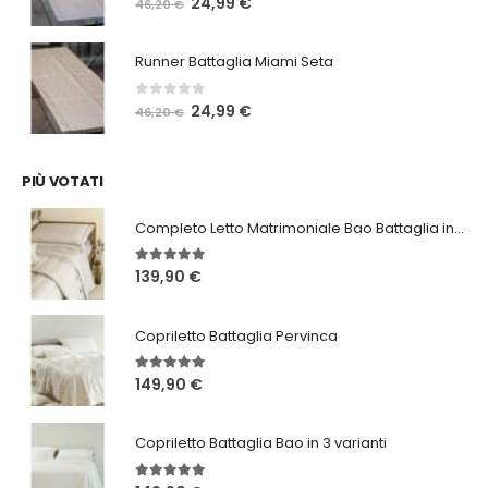
Il
Il
24,99
€
46,20
€
prezzo
prezzo
originale
attuale
Runner Battaglia Miami Seta
era:
è:
46,20 €.
24,99 €.
0
Su 5
Il
Il
24,99
€
46,20
€
prezzo
prezzo
originale
attuale
era:
è:
PIÙ VOTATI
46,20 €.
24,99 €.
Completo Letto Matrimoniale Bao Battaglia in 3 varianti
5.00
Su 5
139,90
€
Copriletto Battaglia Pervinca
5.00
Su 5
149,90
€
Copriletto Battaglia Bao in 3 varianti
5.00
Su 5