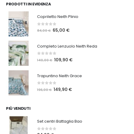
PRODOTTI IN EVIDENZA
Copriletto Neith Plinio
0
Su 5
Il
Il
65,00
€
84,00
€
prezzo
prezzo
originale
attuale
Completo Lenzuolo Neith Reda
era:
è:
84,00 €.
65,00 €.
0
Su 5
Il
Il
109,90
€
140,00
€
prezzo
prezzo
originale
attuale
Trapuntino Neith Grace
era:
è:
140,00 €.
109,90 €.
0
Su 5
Il
Il
149,90
€
196,00
€
prezzo
prezzo
originale
attuale
era:
è:
PIÙ VENDUTI
196,00 €.
149,90 €.
Set centri Battaglia Bao
0
Su 5