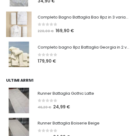
34,90
€
Completo Bagno Battaglia Bao 8pz in 3 varianti
0
Su 5
Il
Il
169,90
€
220,00
€
prezzo
prezzo
originale
attuale
Completo bagno 8pz Battaglia Georgia in 2 varianti
era:
è:
220,00 €.
169,90 €.
0
Su 5
179,90
€
ULTIMI ARRIVI
Runner Battaglia Gothic Latte
0
Su 5
Il
Il
24,99
€
46,20
€
prezzo
prezzo
originale
attuale
Runner Battaglia Boiserie Beige
era:
è:
46,20 €.
24,99 €.
0
Su 5