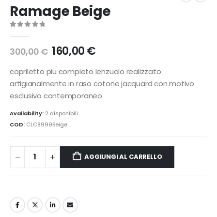
Ramage Beige
0
Di 5
Il
Il
160,00
€
300,00
€
prezzo
prezzo
originale
attuale
copriletto piu completo lenzuolo realizzato
era:
è:
artigianalmente in raso cotone jacquard con motivo
300,00 €.
160,00 €.
esclusivo contemporaneo
Availability:
2 disponibili
COD:
CLC8999Beige
AGGIUNGI AL CARRELLO