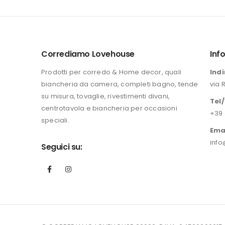
originale
attuale
era:
è:
196,00 €.
149,90 €.
Corrediamo Lovehouse
Inf
Prodotti per corredo & Home decor, quali
Indi
biancheria da camera, completi bagno, tende
via 
su misura, tovaglie, rivestimenti divani,
Tel
centrotavola e biancheria per occasioni
+39 
speciali.
Ema
info
Seguici su: