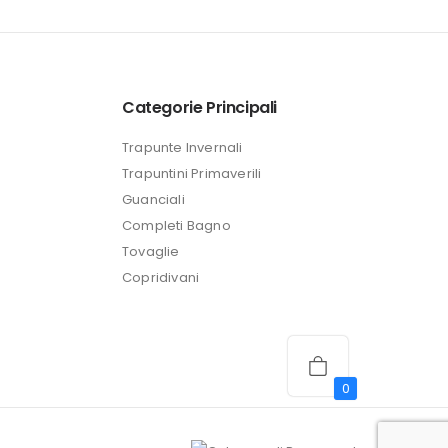
attuale
è:
24,99 €.
Categorie Principali
Trapunte Invernali
Trapuntini Primaverili
Guanciali
Completi Bagno
Tovaglie
Copridivani
0