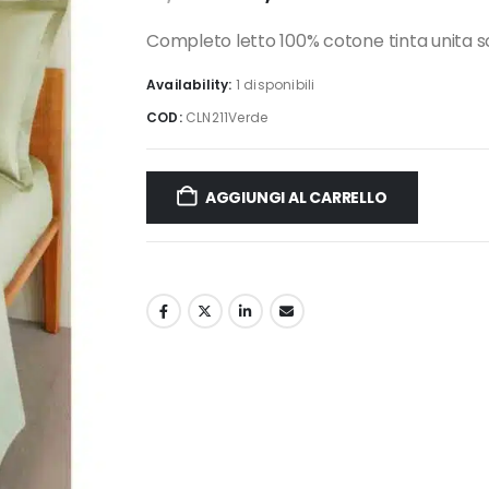
prezzo
prezzo
originale
attuale
Completo letto 100% cotone tinta unita s
era:
è:
Availability:
1 disponibili
61,20 €.
49,90 €.
COD:
CLN211Verde
AGGIUNGI AL CARRELLO