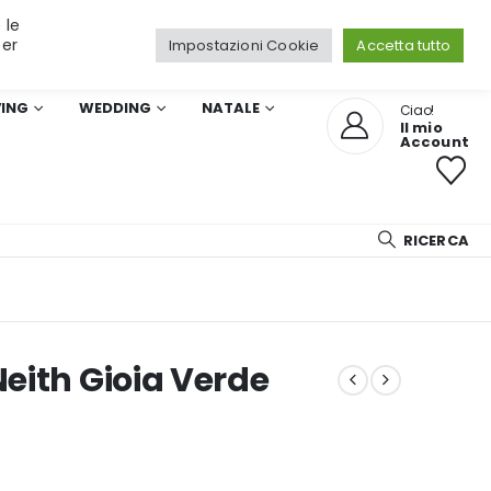
 le
per
Impostazioni Cookie
Accetta tutto
VING
WEDDING
NATALE
Ciao!
Il mio
Account
RICERCA
eith Gioia Verde