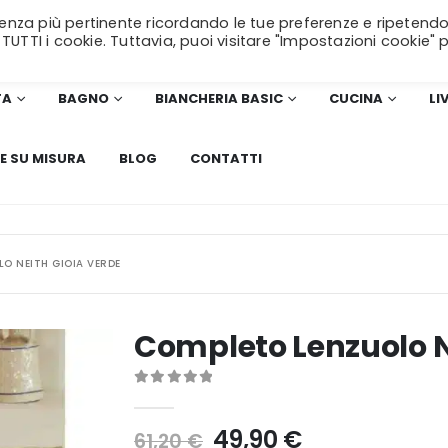
erienza più pertinente ricordando le tue preferenze e ripetendo
SPEDIZIONE GRATUITA
per ordini superiori a 99€!
 TUTTI i cookie. Tuttavia, puoi visitare "Impostazioni cookie" 
TA
BAGNO
BIANCHERIA BASIC
CUCINA
LI
E SU MISURA
BLOG
CONTATTI
O NEITH GIOIA VERDE
Completo Lenzuolo N
0
Di 5
Il
Il
49,90
€
61,20
€