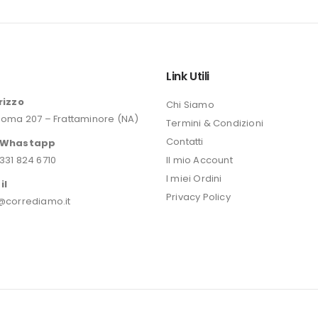
originale
era:
46,20 €.
o
Link Utili
rizzo
Chi Siamo
Roma 207 – Frattaminore (NA)
Termini & Condizioni
Contatti
/Whastapp
331 824 6710
Il mio Account
I miei Ordini
il
Privacy Policy
@corrediamo.it