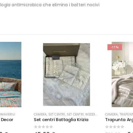
logia antimicrobica che elimina i batteri nocivi
-11%
IMAVERILI
CAMERA
,
SET CENTRI
,
SET CENTRI
,
WEDDING
CAMERA
,
TRAPUNT
 Decor
Set centri Battaglia Krizia
Trapunta Arg
0
Su 5
0
Su 5