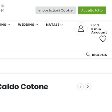
 le
per
Impostazioni Cookie
Accetta tutto
VING
WEDDING
NATALE
Ciao!
Il mio
Account
RICERCA
Caldo Cotone