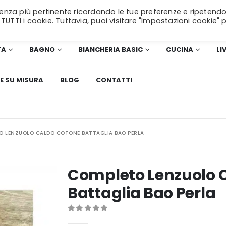
erienza più pertinente ricordando le tue preferenze e ripetendo
SPEDIZIONE GRATUITA
per ordini superiori a 99€!
 TUTTI i cookie. Tuttavia, puoi visitare "Impostazioni cookie" 
TA
BAGNO
BIANCHERIA BASIC
CUCINA
LI
E SU MISURA
BLOG
CONTATTI
O LENZUOLO CALDO COTONE BATTAGLIA BAO PERLA
Completo Lenzuolo 
Battaglia Bao Perla
0
Di 5