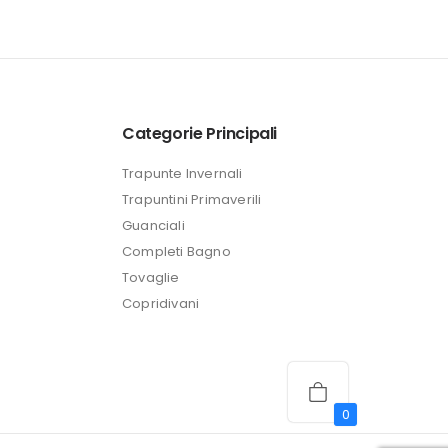
prezzo
attuale
è:
24,99 €.
Categorie Principali
Trapunte Invernali
Trapuntini Primaverili
Guanciali
Completi Bagno
Tovaglie
Copridivani
0