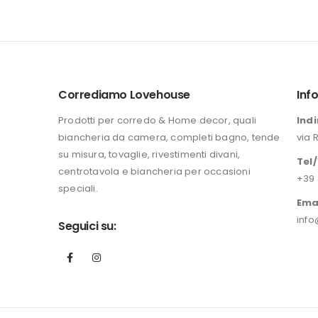
prezzo
prezzo
originale
attuale
era:
è:
196,00 €.
149,90 €.
Corrediamo Lovehouse
Inf
Prodotti per corredo & Home decor, quali
Indi
biancheria da camera, completi bagno, tende
via 
su misura, tovaglie, rivestimenti divani,
Tel
centrotavola e biancheria per occasioni
+39 
speciali.
Ema
info
Seguici su: