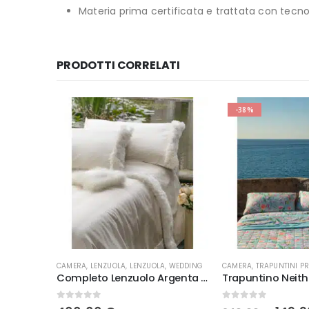
Materia prima certificata e trattata con tecno
PRODOTTI CORRELATI
-38%
CAMERA
,
LENZUOLA
,
LENZUOLA
,
WEDDING
CAMERA
,
TRAPUNTINI PR
aura
Completo Lenzuolo Argenta Battaglia
Trapuntino Neith
0
Su 5
0
Su 5