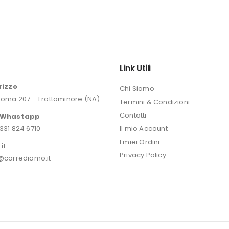
prezzo
originale
era:
46,20 €.
o
Link Utili
rizzo
Chi Siamo
Roma 207 – Frattaminore (NA)
Termini & Condizioni
Contatti
/Whastapp
331 824 6710
Il mio Account
I miei Ordini
il
Privacy Policy
@corrediamo.it