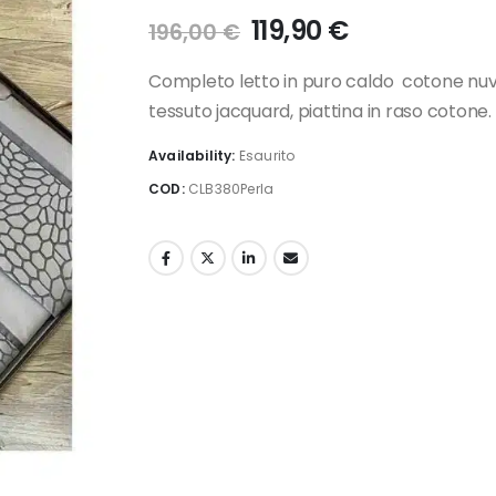
Il
Il
119,90
€
196,00
€
prezzo
prezzo
originale
attuale
Completo letto in puro caldo cotone nuvol
era:
è:
tessuto jacquard, piattina in raso cotone.
196,00 €.
119,90 €.
Availability:
Esaurito
COD:
CLB380Perla