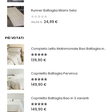
prezzo
prezzo
originale
attuale
Runner Battaglia Miami Seta
era:
è:
46,20 €.
24,99 €.
0
Su 5
Il
Il
24,99
€
46,20
€
prezzo
prezzo
originale
attuale
era:
è:
PIÙ VOTATI
46,20 €.
24,99 €.
Completo Letto Matrimoniale Bao Battaglia in 3 varianti
5.00
Su 5
139,90
€
Copriletto Battaglia Pervinca
5.00
Su 5
149,90
€
Copriletto Battaglia Bao in 3 varianti
5.00
Su 5
149,90
€