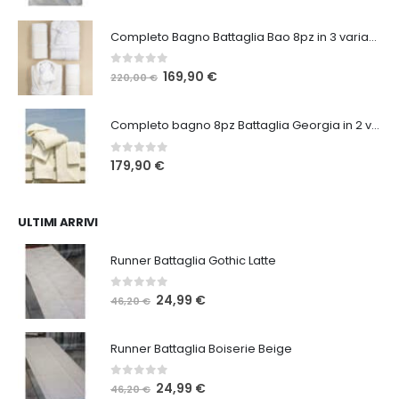
Completo Bagno Battaglia Bao 8pz in 3 varianti
0
Su 5
Il
Il
169,90
€
220,00
€
prezzo
prezzo
originale
attuale
Completo bagno 8pz Battaglia Georgia in 2 varianti
era:
è:
220,00 €.
169,90 €.
0
Su 5
179,90
€
ULTIMI ARRIVI
Runner Battaglia Gothic Latte
0
Su 5
Il
Il
24,99
€
46,20
€
prezzo
prezzo
originale
attuale
Runner Battaglia Boiserie Beige
era:
è:
46,20 €.
24,99 €.
0
Su 5
Il
Il
24,99
€
46,20
€