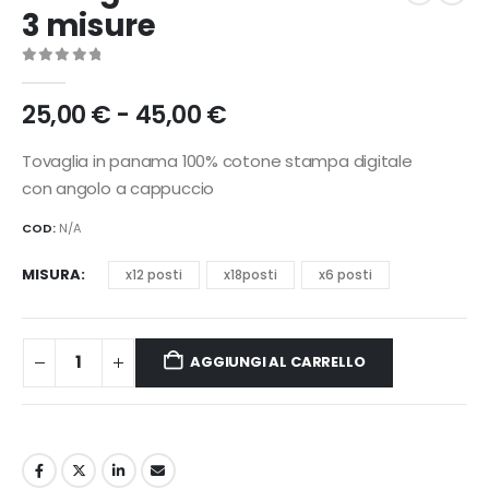
3 misure
0
Di 5
Fascia
25,00
€
-
45,00
€
di
prezzo:
Tovaglia in panama 100% cotone stampa digitale
da
con angolo a cappuccio
25,00 €
a
COD:
N/A
45,00 €
MISURA
x12 posti
x18posti
x6 posti
AGGIUNGI AL CARRELLO