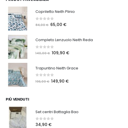
Copriletto Neith Plinio
0
Su 5
Il
Il
65,00
€
84,00
€
prezzo
prezzo
originale
attuale
Completo Lenzuolo Neith Reda
era:
è:
84,00 €.
65,00 €.
0
Su 5
Il
Il
109,90
€
140,00
€
prezzo
prezzo
originale
attuale
Trapuntino Neith Grace
era:
è:
140,00 €.
109,90 €.
0
Su 5
Il
Il
149,90
€
196,00
€
prezzo
prezzo
originale
attuale
era:
è:
PIÙ VENDUTI
196,00 €.
149,90 €.
Set centri Battaglia Bao
0
Su 5
34,90
€