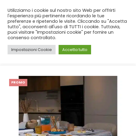
SPEDIZIONE GRATUITA
per ordini da 99€!
Utilizziamo i cookie sul nostro sito Web per offrirti
l'esperienza più pertinente ricordando le tue
preferenze e ripetendo le visite. Cliccando su "Accetta
tutto", acconsenti all'uso di TUTTI i cookie. Tuttavia,
puoi visitare "Impostazioni cookie" per fornire un
consenso controllato.
Impostazioni Cookie
Accetta tutto
CASA
SHOP
CUCINA
,
TOVAGLIE
TOVAGLIA NEITH JESSICA IN 3 MISURE
PROMO