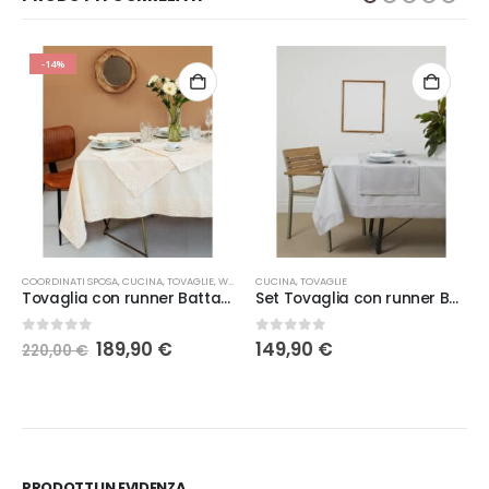
-14%
COORDINATI SPOSA
,
CUCINA
,
TOVAGLIE
,
WEDDING
CUCINA
,
TOVAGLIE
Tovaglia con runner Battaglia Georgia
Set Tovaglia con runner Battaglia Laura
Il
Il
0
Su 5
0
Su 5
189,90
€
149,90
€
220,00
€
prezzo
prezzo
originale
attuale
era:
è:
220,00 €.
189,90 €.
PRODOTTI IN EVIDENZA