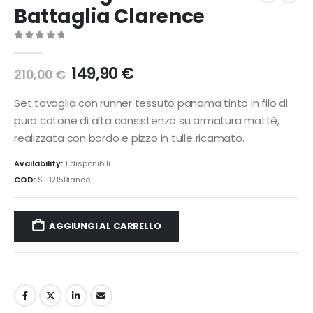
Battaglia Clarence
0
Di 5
Il
Il
149,90
€
210,00
€
prezzo
prezzo
originale
attuale
Set tovaglia con runner tessuto panama tinto in filo di
era:
è:
puro cotone di alta consistenza su armatura mattè,
210,00 €.
149,90 €.
realizzata con bordo e pizzo in tulle ricamato.
Availability:
1 disponibili
COD:
STB215Bianco
AGGIUNGI AL CARRELLO