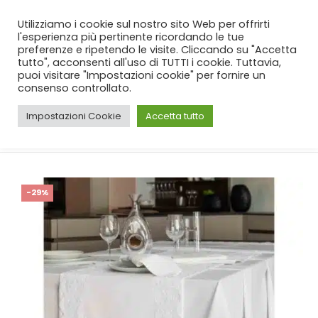
SPEDIZIONE GRATUITA
per ordini da 99€!
Utilizziamo i cookie sul nostro sito Web per offrirti
l'esperienza più pertinente ricordando le tue
preferenze e ripetendo le visite. Cliccando su "Accetta
tutto", acconsenti all'uso di TUTTI i cookie. Tuttavia,
puoi visitare "Impostazioni cookie" per fornire un
consenso controllato.
Impostazioni Cookie
Accetta tutto
CASA
SHOP
WEDDING
,
CUCINA
,
TOVAGLIE
,
SET CENTRI
SET TOVAGLIA CON RUNNER BATTAGLIA CLARENCE
-29%