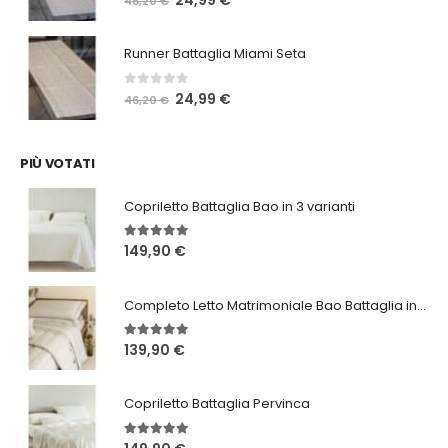
24,99
€
46,20
€
prezzo
prezzo
originale
attuale
Runner Battaglia Miami Seta
era:
è:
46,20 €.
24,99 €.
0
Su 5
Il
Il
24,99
€
46,20
€
prezzo
prezzo
originale
attuale
era:
è:
PIÙ VOTATI
46,20 €.
24,99 €.
Copriletto Battaglia Bao in 3 varianti
5.00
Su 5
149,90
€
Completo Letto Matrimoniale Bao Battaglia in 3 varianti
5.00
Su 5
139,90
€
Copriletto Battaglia Pervinca
5.00
Su 5