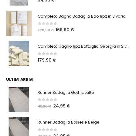
34,90
€
Completo Bagno Battaglia Bao 8pz in 3 varianti
0
Su 5
Il
Il
169,90
€
220,00
€
prezzo
prezzo
originale
attuale
Completo bagno 8pz Battaglia Georgia in 2 varianti
era:
è:
220,00 €.
169,90 €.
0
Su 5
179,90
€
ULTIMI ARRIVI
Runner Battaglia Gothic Latte
0
Su 5
Il
Il
24,99
€
46,20
€
prezzo
prezzo
originale
attuale
Runner Battaglia Boiserie Beige
era:
è:
46,20 €.
24,99 €.
0
Su 5
Il
Il