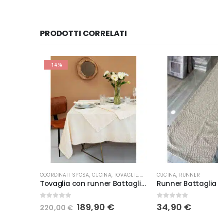
PRODOTTI CORRELATI
-14%
COORDINATI SPOSA
,
CUCINA
,
TOVAGLIE
,
WEDDING
CUCINA
,
RUNNER
 Bea
Tovaglia con runner Battaglia Georgia
Runner Battaglia 
0
Su 5
0
Su 5
Il
Il
189,90
€
34,90
€
220,00
€
prezzo
prezzo