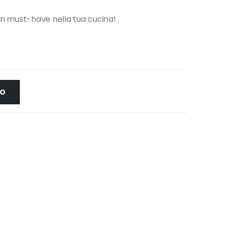
: un must-have nella tua cucina!
LO