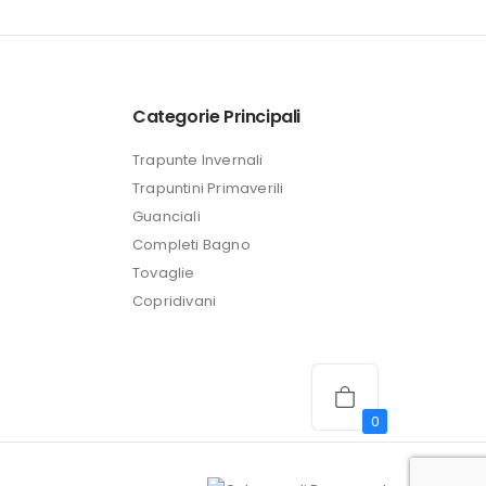
attuale
è:
24,99 €.
Categorie Principali
Trapunte Invernali
Trapuntini Primaverili
Guanciali
Completi Bagno
Tovaglie
Copridivani
0