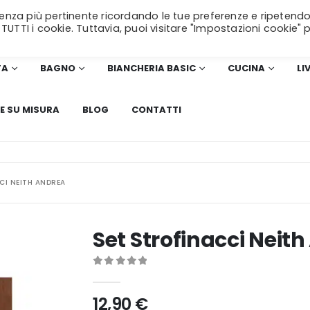
erienza più pertinente ricordando le tue preferenze e ripetendo
SPEDIZIONE GRATUITA
per ordini superiori a 99€!
 TUTTI i cookie. Tuttavia, puoi visitare "Impostazioni cookie" 
TA
BAGNO
BIANCHERIA BASIC
CUCINA
LI
E SU MISURA
BLOG
CONTATTI
CI NEITH ANDREA
Set Strofinacci Neit
0
Di 5
12,90
€