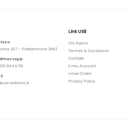
originale
era:
46,20 €.
o
Link Utili
rizzo
Chi Siamo
Roma 207 – Frattaminore (NA)
Termini & Condizioni
Contatti
/Whastapp
331 824 6710
Il mio Account
I miei Ordini
il
Privacy Policy
@corrediamo.it