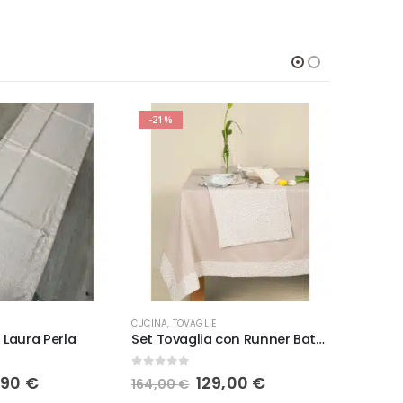
-21%
CUCINA
,
TOVAGLIE
COORDINAT
 Laura Perla
Set Tovaglia con Runner Battaglia Bao Argilla
0
Su 5
0
Su 5
Il
Il
Il
,90
€
129,00
€
189,9
164,00
€
ezzo
prezzo
prezzo
prezzo