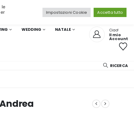
 le
per
Impostazioni Cookie
Accetta tutto
VING
WEDDING
NATALE
Ciao!
Il mio
Account
RICERCA
h Andrea