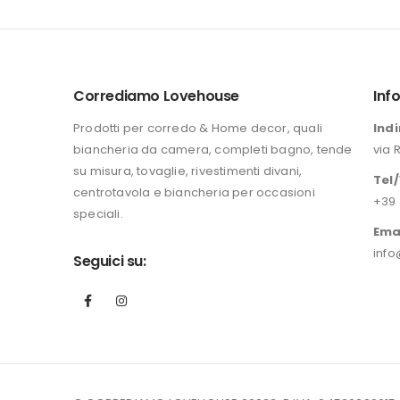
originale
attuale
era:
è:
196,00 €.
149,90 €.
Corrediamo Lovehouse
Inf
Prodotti per corredo & Home decor, quali
Indi
biancheria da camera, completi bagno, tende
via 
su misura, tovaglie, rivestimenti divani,
Tel
centrotavola e biancheria per occasioni
+39 
speciali.
Ema
info
Seguici su: