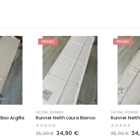
PROMO
PROMO
CUCINA
,
RUNNER
CUCINA
,
RUNNER
Bao Argilla
Runner Neith Laura Bianco
Runner Neith
0
Su 5
0
Su 5
Il
Il
Il
34,90
€
34
35,00
€
35,00
€
prezzo
prezzo
pr