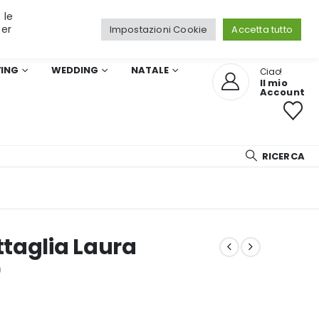
 le
per
Impostazioni Cookie
Accetta tutto
VING
WEDDING
NATALE
Ciao!
Il mio
Account
RICERCA
taglia Laura
)