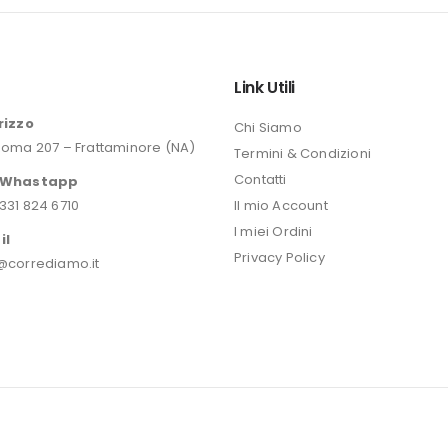
era:
46,20 €.
o
Link Utili
rizzo
Chi Siamo
Roma 207 – Frattaminore (NA)
Termini & Condizioni
Contatti
/Whastapp
331 824 6710
Il mio Account
I miei Ordini
il
Privacy Policy
@corrediamo.it