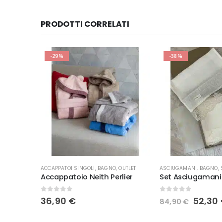
PRODOTTI CORRELATI
-29%
-38%
Questo prodotto ha più varianti. Le opzioni possono essere scelte nella pagina del prodotto
ACCAPPATOI SINGOLI
,
BAGNO
,
OUTLET
ASCIUGAMANI
,
BAGNO
,
colori
Accappatoio Neith Perlier
0
Su 5
0
Su 5
Il
36,90
€
52,30
84,90
€
prezz
origin