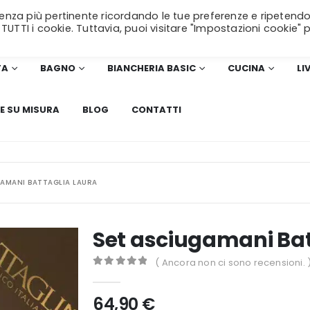
erienza più pertinente ricordando le tue preferenze e ripetendo
SPEDIZIONE GRATUITA
per ordini superiori a 99€!
 TUTTI i cookie. Tuttavia, puoi visitare "Impostazioni cookie" 
TA
BAGNO
BIANCHERIA BASIC
CUCINA
LI
E SU MISURA
BLOG
CONTATTI
GAMANI BATTAGLIA LAURA
Set asciugamani Bat
( Ancora non ci sono recensioni. 
0
Di 5
64,90
€