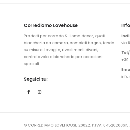
era:
è:
196,00 €.
149,90 €.
Corrediamo Lovehouse
Inf
Prodotti per corredo & Home decor, quali
Indi
biancheria da camera, completi bagno, tende
via 
su misura, tovaglie, rivestimenti divani,
Tel
centrotavola e biancheria per occasioni
+39 
speciali.
Ema
info
Seguici su:
© CORREDIAMO LOVEHOUSE 20022. P.IVA: 04526200615.