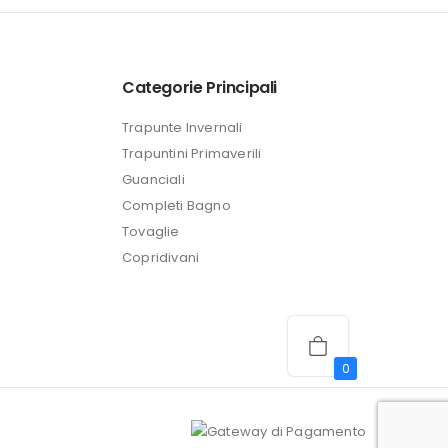
è:
24,99 €.
Categorie Principali
Trapunte Invernali
Trapuntini Primaverili
Guanciali
Completi Bagno
Tovaglie
Copridivani
0