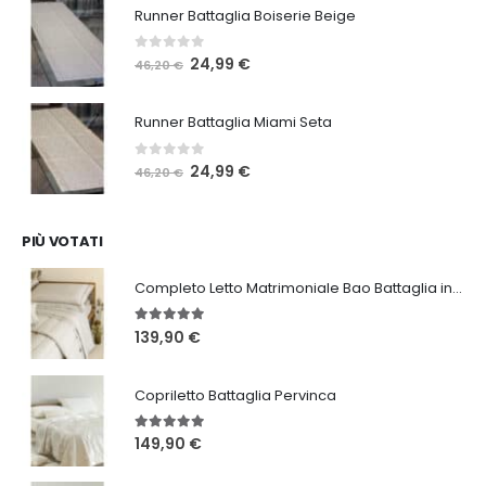
Runner Battaglia Boiserie Beige
era:
è:
46,20 €.
24,99 €.
0
Su 5
Il
Il
24,99
€
46,20
€
prezzo
prezzo
originale
attuale
Runner Battaglia Miami Seta
era:
è:
46,20 €.
24,99 €.
0
Su 5
Il
Il
24,99
€
46,20
€
prezzo
prezzo
originale
attuale
era:
è:
PIÙ VOTATI
46,20 €.
24,99 €.
Completo Letto Matrimoniale Bao Battaglia in 3 varianti
5.00
Su 5
139,90
€
Copriletto Battaglia Pervinca
5.00
Su 5
149,90
€