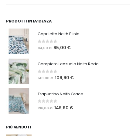
.
20,00 €.
8,90 €.
PRODOTTI IN EVIDENZA
Copriletto Neith Plinio
0
Su 5
Il
Il
65,00
€
84,00
€
prezzo
prezzo
originale
attuale
Completo Lenzuolo Neith Reda
era:
è:
84,00 €.
65,00 €.
0
Su 5
Il
Il
109,90
€
140,00
€
prezzo
prezzo
originale
attuale
Trapuntino Neith Grace
era:
è:
140,00 €.
109,90 €.
0
Su 5
Il
Il
149,90
€
196,00
€
prezzo
prezzo
originale
attuale
era:
è:
PIÙ VENDUTI
196,00 €.
149,90 €.