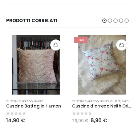
PRODOTTI CORRELATI
-56%
Q
CUSCINI D'ARREDO
,
LIVING
CUSCINI D'ARREDO
,
LIVING
,
OUTLET
,
SALDI
Cuscino Battaglia Human
Cuscino d arredo Neith Origami
Il
Il
0
Su 5
0
Su 5
14,90
€
8,90
€
20,00
€
prezzo
prezzo
originale
attuale
era:
è: