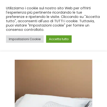
SPEDIZIONE GRATUITA
per ordini da 99€!
Utilizziamo i cookie sul nostro sito Web per offrirti
l'esperienza più pertinente ricordando le tue
preferenze e ripetendo le visite. Cliccando su "Accetta
tutto", acconsenti all'uso di TUTTI i cookie. Tuttavia,
puoi visitare "Impostazioni cookie" per fornire un
consenso controllato.
Impostazioni Cookie
Accetta tutto
CASA
SHOP
LIVING
,
CUSCINI D'ARREDO
CUSCINO D ARREDO BAO BATTAGLIA IN 3 VARIANTI