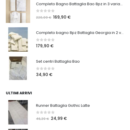
Completo Bagno Battaglia Bao 8pz in 3 varianti
0
Su 5
Il
Il
169,90
€
220,00
€
prezzo
prezzo
originale
attuale
Completo bagno 8pz Battaglia Georgia in 2 varianti
era:
è:
220,00 €.
169,90 €.
0
Su 5
179,90
€
Set centri Battaglia Bao
0
Su 5
34,90
€
ULTIMI ARRIVI
Runner Battaglia Gothic Latte
0
Su 5
Il
Il
24,99
€
46,20
€
prezzo
prezzo
originale
attuale