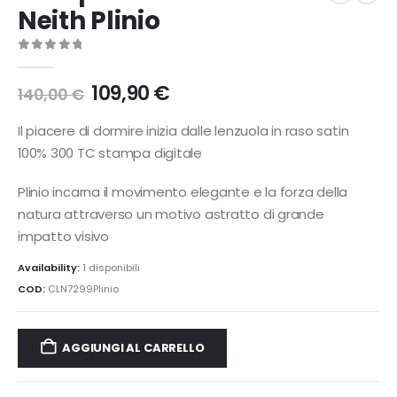
Neith Plinio
0
Di 5
Il
Il
109,90
€
140,00
€
prezzo
prezzo
originale
attuale
Il piacere di dormire inizia dalle lenzuola in raso satin
era:
è:
100% 300 TC stampa digitale
140,00 €.
109,90 €.
Plinio incarna il movimento elegante e la forza della
natura attraverso un motivo astratto di grande
impatto visivo
Availability:
1 disponibili
COD:
CLN7299Plinio
AGGIUNGI AL CARRELLO