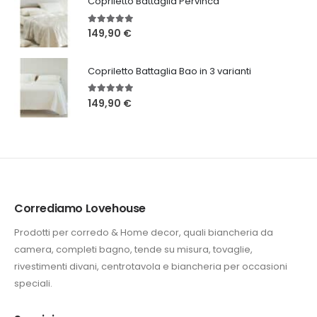
Copriletto Battaglia Pervinca
5.00
Su 5
149,90
€
Copriletto Battaglia Bao in 3 varianti
5.00
Su 5
149,90
€
Corrediamo Lovehouse
Prodotti per corredo & Home decor, quali biancheria da
camera, completi bagno, tende su misura, tovaglie,
rivestimenti divani, centrotavola e biancheria per occasioni
speciali.