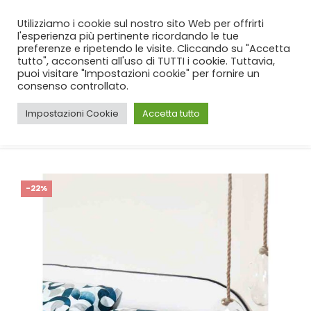
SPEDIZIONE GRATUITA
per ordini da 99€!
Utilizziamo i cookie sul nostro sito Web per offrirti
l'esperienza più pertinente ricordando le tue
preferenze e ripetendo le visite. Cliccando su "Accetta
tutto", acconsenti all'uso di TUTTI i cookie. Tuttavia,
puoi visitare "Impostazioni cookie" per fornire un
consenso controllato.
Impostazioni Cookie
Accetta tutto
CASA
SHOP
CAMERA
,
LENZUOLA
COMPLETO LENZUOLO NEITH PLINIO
-22%