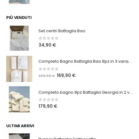
prezzo
prezzo
originale
attuale
era:
è:
PIÙ VENDUTI
196,00 €.
149,90 €.
Set centri Battaglia Bao
0
Su 5
34,90
€
Completo Bagno Battaglia Bao 8pz in 3 varianti
0
Su 5
Il
Il
169,90
€
220,00
€
prezzo
prezzo
originale
attuale
Completo bagno 8pz Battaglia Georgia in 2 varianti
era:
è:
220,00 €.
169,90 €.
0
Su 5
179,90
€
ULTIMI ARRIVI