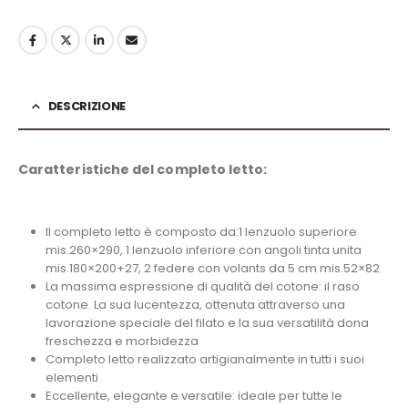
DESCRIZIONE
Caratteristiche del completo letto:
Il completo letto è composto da:1 lenzuolo superiore
mis.260×290, 1 lenzuolo inferiore con angoli tinta unita
mis.180×200+27, 2 federe con volants da 5 cm mis.52×82
La massima espressione di qualità del cotone: il raso
cotone. La sua lucentezza, ottenuta attraverso una
lavorazione speciale del filato e la sua versatilità dona
freschezza e morbidezza
Completo letto realizzato artigianalmente in tutti i suoi
elementi
Eccellente, elegante e versatile: ideale per tutte le