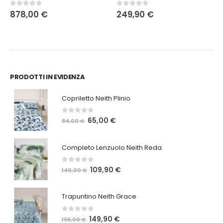
0
Su 5
0
Su 5
878,00
€
249,90
€
PRODOTTI IN EVIDENZA
Copriletto Neith Plinio
0
Su 5
Il
Il
65,00
€
84,00
€
prezzo
prezzo
originale
attuale
Completo Lenzuolo Neith Reda
era:
è:
84,00 €.
65,00 €.
0
Su 5
Il
Il
109,90
€
140,00
€
prezzo
prezzo
originale
attuale
Trapuntino Neith Grace
era:
è:
140,00 €.
109,90 €.
0
Su 5
Il
Il
149,90
€
196,00
€