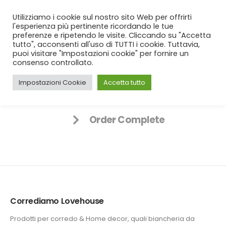
SPEDIZIONE GRATUITA
per ordini da 99€!
Utilizziamo i cookie sul nostro sito Web per offrirti
l'esperienza più pertinente ricordando le tue
preferenze e ripetendo le visite. Cliccando su "Accetta
tutto", acconsenti all'uso di TUTTI i cookie. Tuttavia,
puoi visitare "Impostazioni cookie" per fornire un
consenso controllato.
Impostazioni Cookie
Accetta tutto
Carrello della spesa
Pagamento
Order Complete
Corrediamo Lovehouse
Prodotti per corredo & Home decor, quali biancheria da